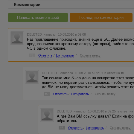
Комментарии
Написать комментарий
Последние комментарии
DELETED
написал 10.08.2010 в 09:08
Раз приглашение приходит, значит еще в БС. Далее возм
предназначено конкретному автору (авторам), либо это пр
ЧС в одном флаконе.
#1
Ответить
/
Цитировать
/
Скрыть ветку
DELETED
написала 10.08.2010 в 09:19
в ответ на #1
Так ссылка мне была дана на конкретно этот заказ
новичок, но первый раз сталкиваюсь, чтобы не пу
до ВМ не могу достучаться, чтобы решить этот в
#2
Ответить
/
Цитировать
/
Скрыть ветку
DELETED
написал 10.08.2010 в 09:25
в ответ на
А где Вам ВМ ссылку давал? Если на фор
обратитесь.
#3
Ответить
/
Цитировать
/
Скрыть ветку