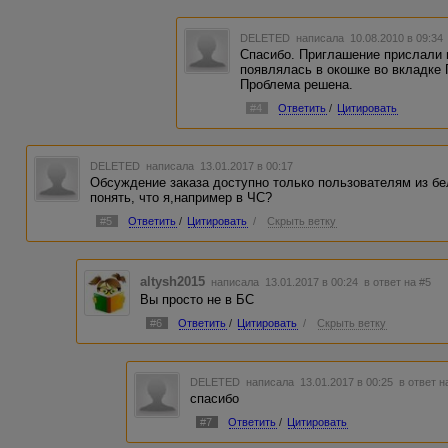
DELETED
написала 10.08.2010 в 09:3
Спасибо. Приглашение прислали 
появлялась в окошке во вкладке 
Проблема решена.
#4
Ответить
/
Цитировать
DELETED
написала 13.01.2017 в 00:17
Обсуждение заказа доступно только пользователям из бел
понять, что я,например в ЧС?
#5
Ответить
/
Цитировать
/
Скрыть ветку
altysh2015
написала 13.01.2017 в 00:24
в ответ на #5
Вы просто не в БС
#6
Ответить
/
Цитировать
/
Скрыть ветку
DELETED
написала 13.01.2017 в 00:25
в ответ н
спасибо
#7
Ответить
/
Цитировать