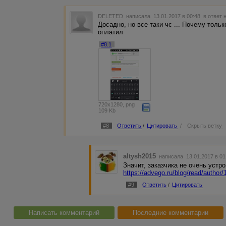
DELETED
написала 13.01.2017 в 00:48
в ответ 
Досадно, но все-таки чс ... Почему толь
оплатил
#8.1
720x1280, png
109 Kb
#8
Ответить
/
Цитировать
/
Скрыть ветку
altysh2015
написала 13.01.2017 в 0
Значит, заказчика не очень устр
https://advego.ru/blog/read/author
#9
Ответить
/
Цитировать
Написать комментарий
Последние комментарии