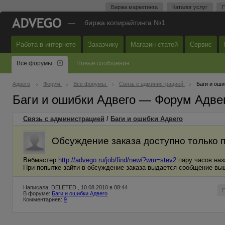
Биржа маркетинга
Каталог услуг
П
—
биржа копирайтинга №1
Работа в интернете
Заказчику
Магазин статей
Сервис
Все форумы
Новые сообщения
Адвего
Форум
Все форумы
Связь с администрацией
Баги и оши
Баги и ошибки Адвего — Форум Адве
Связь с администрацией
/
Баги и ошибки Адвего
Обсуждение заказа доступно только 
Вебмастер
http://advego.ru/job/find/new/?wm=stev2
пару часов наз
При попытке зайти в обсуждение заказа выдается сообщение выш
Написала: DELETED , 10.08.2010 в 08:44
В форуме:
Баги и ошибки Адвего
Комментариев:
9