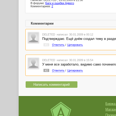
Написал: DELETED , 29.01.2009 в 21:58
В форуме:
Баги и ошибки Адвего
Комментариев:
2
Комментарии
DELETED
написал 30.01.2009 в 00:12
Подтверждаю. Ещё днём создал тему в разд
#1
Ответить
/
Цитировать
DELETED
написал 30.01.2009 в 15:54
У меня все заработало, видимо само починил
#2
Ответить
/
Цитировать
Написать комментарий
Биржа
Магази
Провер