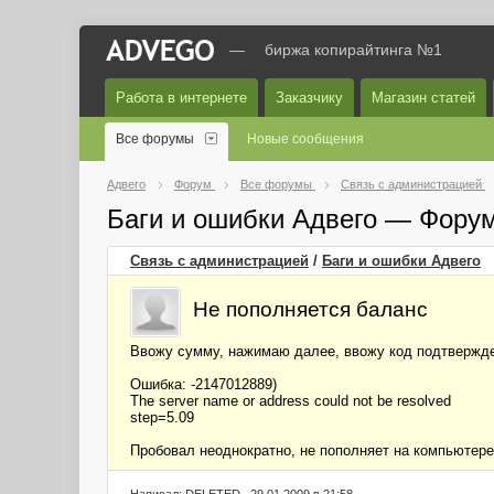
—
биржа копирайтинга №1
Работа в интернете
Заказчику
Магазин статей
Все форумы
Новые сообщения
Адвего
Форум
Все форумы
Связь с администрацией
Баги и ошибки Адвего — Фору
Связь с администрацией
/
Баги и ошибки Адвего
Не пополняется баланс
Ввожу сумму, нажимаю далее, ввожу код подтвержден
Ошибка: -2147012889)
The server name or address could not be resolved
step=5.09
Пробовал неоднократно, не пополняет на компьютере 