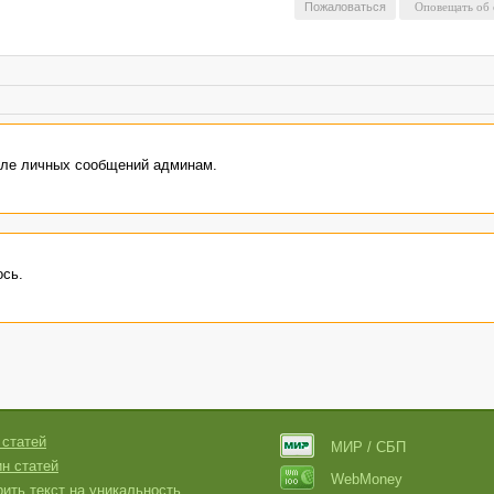
Пожаловаться
еле личных сообщений админам.
ось.
 статей
МИР / СБП
н статей
WebMoney
ить текст на уникальность