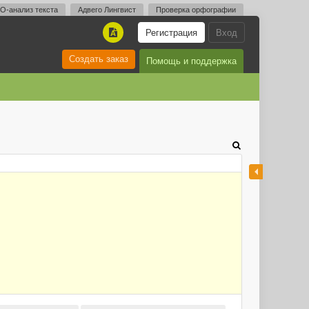
O-анализ текста
Адвего Лингвист
Проверка орфографии
Регистрация
Вход
A
Создать заказ
Помощь и поддержка