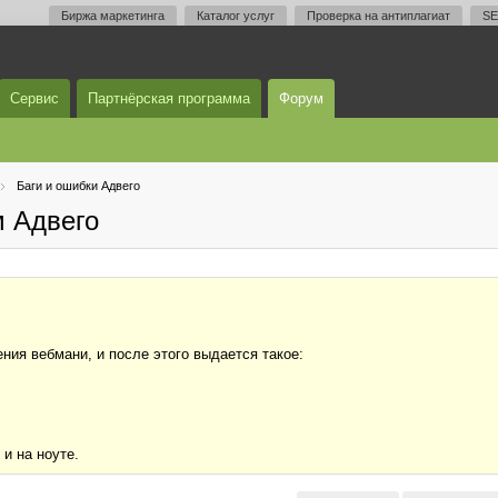
Биржа маркетинга
Каталог услуг
Проверка на антиплагиат
SE
Сервис
Партнёрская программа
Форум
Баги и ошибки Адвего
м Адвего
ия вебмани, и после этого выдается такое:
и на ноуте.