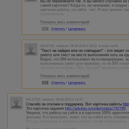
Вы не переживайте так. А вы ничего случайно не 
самой карточке? Когда-то, по незнанию, я поздно
карточке работы, на сайте - нет. И мне пришло т
понимающим.
Если исправить хоть одни знак - система работу 
Показать весь комментарий
#3
Ответить
/
Цитировать
DELETED
написал 28.08.2010 в 09:22
в ответ на #1
"Текст не найден или не совпадает" - это пишет 
работу или текст на месте выполнения хоть на од
Видно, что ВМ использовал мультимодерацию, вр
выполненных работ для проверки, то ли ВМ хитри
неточно отчитались. При "ручной" проверке скор
не отвечает в обсуждении, то Вам никак до него 
Показать весь комментарий
Но это однозначно не баг Адвего. Это лень/тупос
#4
Ответить
/
Цитировать
DELETED
написал 28.08.2010 в 14:47
Спасибо за отклики и поддержку. Вот карточка работы
htt
Это карточка задания
http://advego.ru/order/status/742780
Уверена, что работы на сайте и в карточке 100% идентичн
фильмы. Кто выполнял, знает, что на сайте есть специал
Оттуда копируешь в карточку работу, затем отправляешь н
появляется ссылка, которую нужно вставить в "урл" в ка