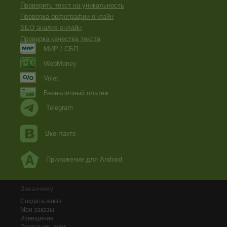
Проверить текст на уникальность
Проверка орфографии онлайн
SEO анализ онлайн
Проверка качества текста
МИР / СБП
WebMoney
Volet
Безналичный платеж
Telegram
Вконтакте
Приложение для Android
Заказчику
Создать заказ
Мои заказы
Извещения