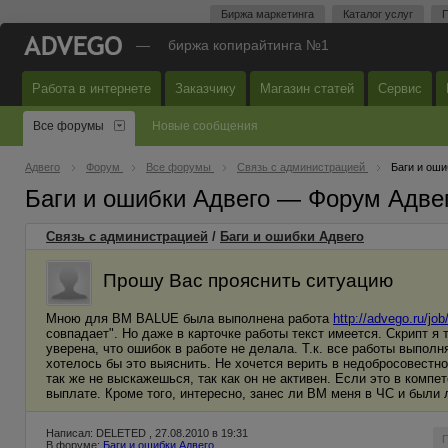
Биржа маркетинга
Каталог услуг
П
—
биржа копирайтинга №1
Работа в интернете
Заказчику
Магазин статей
Сервис
Все форумы
Новые сообщения
Адвего
Форум
Все форумы
Связь с администрацией
Баги и оши
Баги и ошибки Адвего — Форум Адве
Связь с администрацией
/
Баги и ошибки Адвего
Прошу Вас прояснить ситуацию
Мною для ВМ BALUE была выполнена работа
http://advego.ru/j
совпадает". Но даже в карточке работы текст имеется. Скрипт я
уверена, что ошибок в работе не делала. Т.к. все работы выпол
хотелось бы это выяснить. Не хочется верить в недобросовестно
так же не выскажешься, так как он не активен. Если это в компе
выплате. Кроме того, интересно, занес ли ВМ меня в ЧС и были 
Написал: DELETED , 27.08.2010 в 19:31
В форуме:
Баги и ошибки Адвего