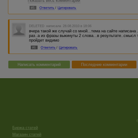
Показать весь комментарий
фильма. Вся работа. Не знаю, где несоответствие данных
название фильма я писала в кавычках, но другие ВМ как-т
#5
Ответить
/
Цитировать
DELETED
написала 28.08.2010 в 18:06
вчера такой же случай со мной...тема на сайте написана 
раз..а из фразы выкинуты 2 слова...в результате..смысл 
пройдет видимо
#6
Ответить
/
Цитировать
Написать комментарий
Последние комментарии
Биржа статей
Магазин статей