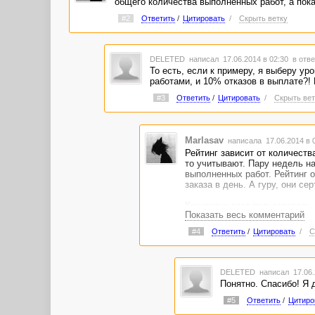
общего количества выполненных работ, а пока
#2
Ответить
/
Цитировать
/
Скрыть ветку
DELETED
написал 17.06.2014 в 02:30
в отве
То есть, если к примеру, я выберу ур
работами, и 10% отказов в выплате?!
#3
Ответить
/
Цитировать
/
Скрыть вет
Marlasav
написала 17.06.2014 в 
Рейтинг зависит от количеств
то учитывают. Пару недель на
выполненных работ. Рейтинг о
заказа в день. А гуру, они се
Конкретно этот пользователь м
Показать весь комментарий
#4
Ответить
/
Цитировать
/
С
DELETED
написал 17.06.
Понятно. Спасибо! Я 
#5
Ответить
/
Цитиро