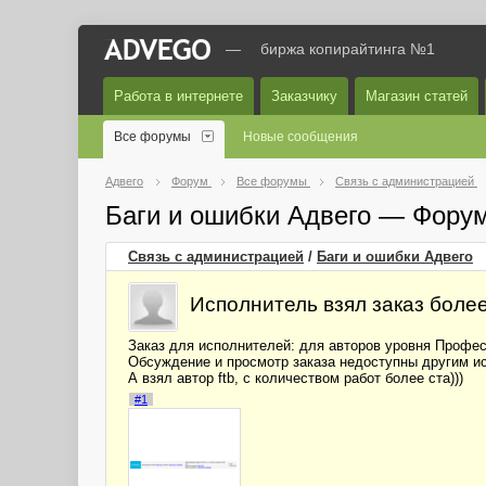
—
биржа копирайтинга №1
Работа в интернете
Заказчику
Магазин статей
Все форумы
Новые сообщения
Адвего
Форум
Все форумы
Связь с администрацией
Баги и ошибки Адвего — Фору
Связь с администрацией
/
Баги и ошибки Адвего
Исполнитель взял заказ более
Заказ для исполнителей: для авторов уровня Профес
Обсуждение и просмотр заказа недоступны другим и
А взял автор ftb, с количеством работ более ста)))
#1