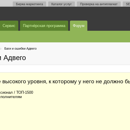
Биржа маркетинга
Каталог услуг
Проверка на антиплагиат
SE
Сервис
Партнёрская программа
Форум
Баги и ошибки Адвего
м Адвего
 высокого уровня, к которому у него не должно бы
сионал / ТОП-1500
сполнителям