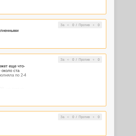
За
0
/
Против
0
полненными
За
0
/
Против
0
ожет еще что-
 около ста
полняла по 2-4
30, не помню.
За
0
/
Против
0