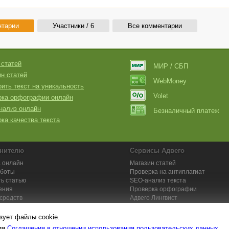
нтарии
Участники / 6
Все комментарии
 статей
МИР / СБП
н статей
WebMoney
ить текст на уникальность
Volet
рка орфографии онлайн
нализ онлайн
Безналичный платеж
ка качества текста
нителю
Сервисы Адвего
 онлайн
Магазин статей
аботы
Проверка на антиплагиат
ь статью
SEO-анализ текста
ения
Проверка орфографии
средств
Адвего
Лингвист
кции для исполнителей
Заказ контента и услуг
зует файлы cookie.
вия
Соглашения в отношении использования пользовательских данных
.