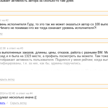
зывает активность автора за сколько-то там дней.
т на #2
овень исполнителя Гуру, то это так же может оказаться автор со 100 вы
 Ничего не понимаю-что же тогда означает уровень исполнителя?!
ку
02:38
в ответ на #3
а выполненных заказов, длинны, цены, отказов, работа с разными ВМ. М
зад и я была на 1323 месте, а профиль посмотреть вы можете. Там тоже
тображает активность пользователя. Поднялся у меня рейтинг, когда вы
ртифицированы, т.е. за них, как бы, админы поручились.
ог получить отказы 3 мес назад, а рейтинг считается за 90 дней или за 
крыть ветку
2014 в 02:40
в ответ на #4
думал несколько иначе.((
вать
/
Скрыть ветку