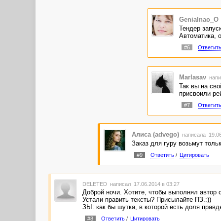
Genialnao_O
Тендер запус
Автоматика, о
#6
Ответит
Marlasav
напи
Так вы на сво
присвоили рей
#7
Ответит
Алиса (advego)
написала 19.06
Заказ для гуру возьмут тольк
#9
Ответить
/
Цитировать
DELETED
написал 17.06.2014 в 03:27
Доброй ночи. Хотите, чтобы выполнял автор 
Устали править тексты? Присылайте ПЗ.:))
ЗЫ: как бы шутка, в которой есть доля правд
#8
Ответить
/
Цитировать