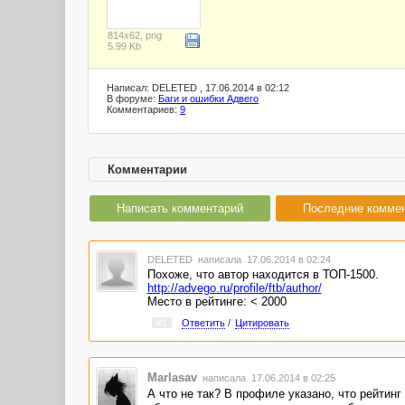
814x62, png
5.99 Kb
Написал: DELETED , 17.06.2014 в 02:12
В форуме:
Баги и ошибки Адвего
Комментариев:
9
Комментарии
Написать комментарий
Последние комме
DELETED
написала 17.06.2014 в 02:24
Похоже, что автор находится в ТОП-1500.
http://advego.ru/profile/ftb/author/
Место в рейтинге: < 2000
#1
Ответить
/
Цитировать
Marlasav
написала 17.06.2014 в 02:25
А что не так? В профиле указано, что рейтинг