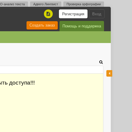
O-анализ текста
Адвего Лингвист
Проверка орфографии
Регистрация
Вход
A
Создать заказ
Помощь и поддержка
ть доступа!!!