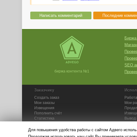
Написать комментарий
Последние комме
Биржа
Магази
Провер
Прове
SEO а
биржа контента №1
Провер
Заказчику
Испол
Создать заказ
Работа
Мои заказы
Мои р
Извещения
Продат
Пополнить счёт
Извещ
Статистика
Вывод 
API
Инстру
Для повышения удобства работы с сайтом Адвего исполь
Продолжая использовать наш сайт Вы принимаете усло