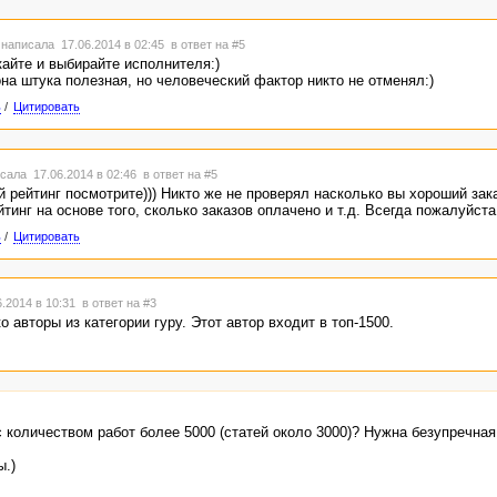
написала 17.06.2014 в 02:45
в ответ на #5
кайте и выбирайте исполнителя:)
на штука полезная, но человеческий фактор никто не отменял:)
ь
/
Цитировать
сала 17.06.2014 в 02:46
в ответ на #5
й рейтинг посмотрите))) Никто же не проверял насколько вы хороший зака
тинг на основе того, сколько заказов оплачено и т.д. Всегда пожалуйста 
ь
/
Цитировать
.2014 в 10:31
в ответ на #3
о авторы из категории гуру. Этот автор входит в топ-1500.
с количеством работ более 5000 (статей около 3000)? Нужна безупречная
ы.)