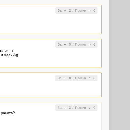
За
2
/
Против
0
За
0
/
Против
0
зчик, а
и удачи)))
За
0
/
Против
0
За
3
/
Против
0
 работа?