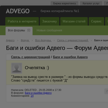
Биржа маркетинга
Каталог услуг
П
—
биржа копирайтинга №1
Работа в интернете
Заказчику
Магазин статей
Сервис
Все форумы
Новые сообщения
Адвего
Форум
Все форумы
Связь с администрацией
Баги и оши
Баги и ошибки Адвего — Форум Адве
Связь с администрацией
/
Баги и ошибки Адвего
Очепятка :)
"Заявка на вывод среств в размере " - из формы вывода средств
Слово "среДств" пишется с буквой "Д"
Написала: DELETED , 29.05.2008 в 17:30
В форуме:
Баги и ошибки Адвего
Комментариев:
14