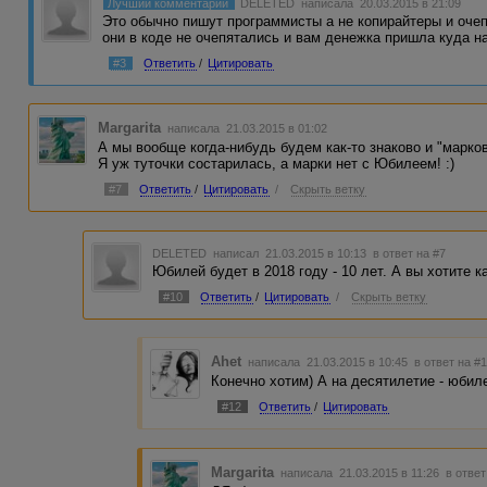
Лучший комментарий
DELETED
написала 20.03.2015 в 21:09
Это обычно пишут программисты а не копирайтеры и очеп
они в коде не очепятались и вам денежка пришла куда н
#3
Ответить
/
Цитировать
Margarita
написала 21.03.2015 в 01:02
А мы вообще когда-нибудь будем как-то знаково и "марко
Я уж туточки состарилась, а марки нет с Юбилеем! :)
#7
Ответить
/
Цитировать
/
Скрыть ветку
DELETED
написал 21.03.2015 в 10:13
в ответ на #7
Юбилей будет в 2018 году - 10 лет. А вы хотите к
#10
Ответить
/
Цитировать
/
Скрыть ветку
Ahet
написала 21.03.2015 в 10:45
в ответ на #
Конечно хотим) А на десятилетие - юбил
#12
Ответить
/
Цитировать
Margarita
написала 21.03.2015 в 11:26
в ответ