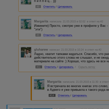
п и п п е ц... )))
#8
Ответить
/
Цитировать
Margarita
написала 21.03.2015 в 02:02
в ответ на #2
Извините) Просто, смотрю уже в профиле у Вас - 
"эти")
#9
Ответить
/
Цитировать
gluharew
написал 21.03.2015 в 10:24
в ответ на #2
Ладно, хватит тапками кидаться. Спасибо, что ра
действительно этого слова не слышал, и не ожи
материале на сайте :) Хорошо, что здесь не все н
#11
Ответить
/
Цитировать
/
Скрыть ветку
Margarita
написала 21.03.2015 в 11:30
в ответ
Я встречала во многих книгах это слово,
в Адвего я уже привыкла к такого рода 
#14
Ответить
/
Цитировать