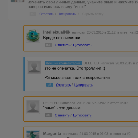
изменить свои личные данные, укажите оные и нажмите кн
наверно имелось ввиду "иные" .....
#2
Ответить
/
Цитировать
/
Скрыть ветку
IntellektualNik
написал 20.03.2015 в 21:12
в ответ на #
Вроде нет очепятки.
#4
Ответить
/
Цитировать
Лучший комментарий
DELETED
написал 20.03.2015 в 
это не опечатка. Это троллинг :)
PS мсье знает толк в некромантии
#5
Ответить
/
Цитировать
DELETED
написала 20.03.2015 в 23:02
в ответ на #2
"оные" - эти данные
#6
Ответить
/
Цитировать
Margarita
написала 21.03.2015 в 01:03
в ответ на #2