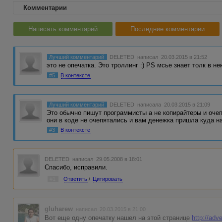
Комментарии
Написать комментарий
Последние комментарии
Лучший комментарий
DELETED
написал 20.03.2015 в 21:52
это не опечатка. Это троллинг :) PS мсье знает толк в н
#5
В контексте
Лучший комментарий
DELETED
написала 20.03.2015 в 21:09
Это обычно пишут программисты а не копирайтеры и очеп
они в коде не очепятались и вам денежка пришла куда н
#3
В контексте
DELETED
написал 29.05.2008 в 18:01
Спасибо, исправили.
#1
Ответить
/
Цитировать
gluharew
написал 20.03.2015 в 21:00
Вот еще одну опечатку нашел на этой странице
http://adv