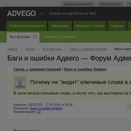
Биржа маркетинга
Каталог услуг
П
—
биржа копирайтинга №1
Работа в интернете
Заказчику
Магазин статей
Сервис
Все форумы
Новые сообщения
Адвего
Форум
Все форумы
Связь с администрацией
Баги и оши
Баги и ошибки Адвего — Форум Адве
Связь с администрацией
/
Баги и ошибки Адвего
Почему не "видит" ключевые слова в 
В поле писала ключевые слова, а после того, как выставила на 
Написал: DELETED , 27.10.2010 в 18:26
В форуме:
Баги и ошибки Адвего
Комментариев:
12