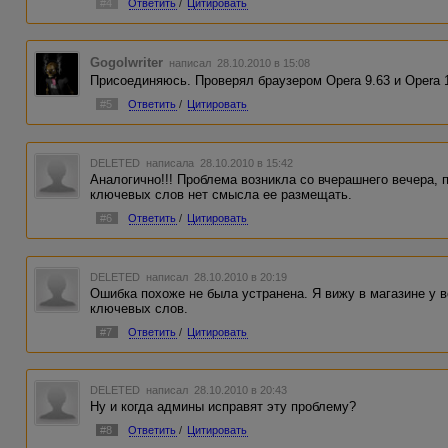
#4
Ответить
/
Цитировать
Gogolwriter
написал 28.10.2010 в 15:08
Присоединяюсь. Проверял браузером Opera 9.63 и Opera 1
#5
Ответить
/
Цитировать
DELETED
написала 28.10.2010 в 15:42
Аналогично!!! Проблема возникла со вчерашнего вечера, 
ключевых слов нет смысла ее размещать.
#6
Ответить
/
Цитировать
DELETED
написал 28.10.2010 в 20:19
Ошибка похоже не была устранена. Я вижу в магазине у 
ключевых слов.
#7
Ответить
/
Цитировать
DELETED
написал 28.10.2010 в 20:43
Ну и когда админы исправят эту проблему?
#8
Ответить
/
Цитировать