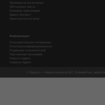
Проверка на антиплагиат
SEO-анализ текста
Проверка орфографии
Адвего
Лингвист
Заказ контента и услуг
Информация
Пользовательское соглашение
Политика конфиденциальности
Поддержка пользователей
Партнерская программа
Новости Адвего
Сервисы Адвего
© Адвего — биржа контента №1. Копирайтинг, рерайти