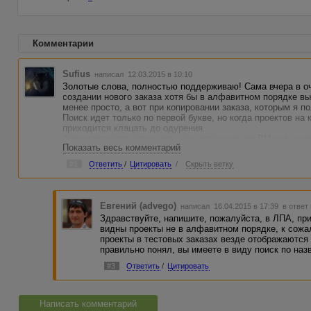
Комментарии
Sufius
написал 12.03.2015 в 10:10
Золотые слова, полностью поддерживаю! Сама вчера в о
создании нового заказа хотя бы в алфавитном порядке в
менее просто, а вот при копировании заказа, которым я п
Поиск идет только по первой букве, но когда проектов на
приходится клацать до одурения.
Администрация, сжальтесь над несчастными ВМами, допи
Показать весь комментарий
#1
Ответить
/
Цитировать
/
Скрыть ветку
Евгений (advego)
написал 16.04.2015 в 17:39
в ответ
Здравствуйте, напишите, пожалуйста, в ЛПА, при
видны проекты не в алфавитном порядке, к сожа
проекты в тестовых заказах везде отображаются 
правильно понял, вы имеете в виду поиск по наз
#3
Ответить
/
Цитировать
Написать комментарий