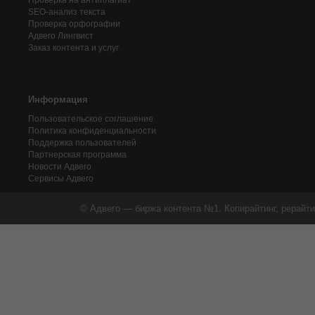
Проверка на антиплагиат
SEO-анализ текста
Проверка орфографии
Адвего
Лингвист
Заказ контента и услуг
Информация
Пользовательское соглашение
Политика конфиденциальности
Поддержка пользователей
Партнерская программа
Новости Адвего
Сервисы Адвего
© Адвего — биржа контента №1. Копирайтинг, рерайти