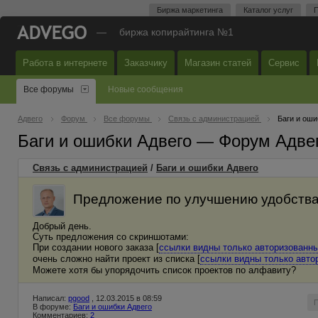
Биржа маркетинга
Каталог услуг
П
—
биржа копирайтинга №1
Работа в интернете
Заказчику
Магазин статей
Сервис
Все форумы
Новые сообщения
Адвего
Форум
Все форумы
Связь с администрацией
Баги и оши
Баги и ошибки Адвего — Форум Адве
Связь с администрацией
/
Баги и ошибки Адвего
Предложение по улучшению удобства 
Добрый день.
Суть предложения со скриншотами:
При создании нового заказа [
ссылки видны только авторизованн
очень сложно найти проект из списка [
ссылки видны только авто
Можете хотя бы упорядочить список проектов по алфавиту?
Написал:
pgood
, 12.03.2015 в 08:59
В форуме:
Баги и ошибки Адвего
Комментариев:
2