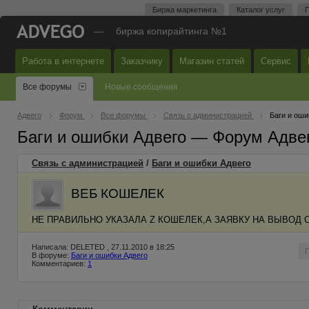
Биржа маркетинга
Каталог услуг
П
—
биржа копирайтинга №1
Работа в интернете
Заказчику
Магазин статей
Сервис
Все форумы
Новые сообщения
Адвего
Форум
Все форумы
Связь с администрацией
Баги и оши
Баги и ошибки Адвего — Форум Адве
Связь с администрацией
/
Баги и ошибки Адвего
ВЕБ КОШЕЛЕК
НЕ ПРАВИЛЬНО УКАЗАЛА Z КОШЕЛЕК,А ЗАЯВКУ НА ВЫВОД
Написала: DELETED , 27.11.2010 в 18:25
В форуме:
Баги и ошибки Адвего
Комментариев:
1