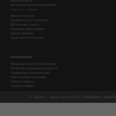
Вывод средств
Инструкции для исполнителей
Сервисы Адвего
Магазин статей
Проверка на антиплагиат
SEO-анализ текста
Проверка орфографии
Адвего
Лингвист
Заказ контента и услуг
Информация
Пользовательское соглашение
Политика конфиденциальности
Поддержка пользователей
Партнерская программа
Новости Адвего
Сервисы Адвего
© Адвего — биржа контента №1. Копирайтинг, рерайти