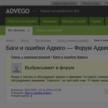
Биржа маркетинга
Каталог услуг
П
—
биржа копирайтинга №1
Работа в интернете
Заказчику
Магазин статей
Сервис
Все форумы
Новые сообщения
Адвего
Форум
Все форумы
Связь с администрацией
Баги и оши
Баги и ошибки Адвего — Форум Адве
Связь с администрацией
/
Баги и ошибки Адвего
Выбрасывает в форум
Когда я захожу в обсуждения заказа и нажимаю ''оставить комме
обсуждениях нажимаю "ответить" на чей-либо ком. Я теряю заказ
Написала: DELETED , 12.12.2010 в 22:05
В форуме:
Баги и ошибки Адвего
Комментариев:
4