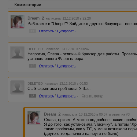
Комментарии
Dream_2
написала 12.12.2010 в 22:20
Работаете в "Опере"? Зайдите с другого браузера - все п
#1
Ответить
/
Цитировать
DELETED
написала 13.12.2010 в 00:47
Напротив, Опера - отличный браузер для работы. Проверь
установленного Флэш-плеера.
#2
Ответить
/
Цитировать
DELETED
написал 13.12.2010 в 00:53
С JS-скриптами проблемы. У Вас.
#3
Ответить
/
Цитировать
/
Скрыть ветку
Dream_2
написала 13.12.2010 в 00:57
в ответ на #3
Слава, привет. А можно подробнее - какие пробл
Я до того, как установила "Лисичку", а потом "Х
такие проблемы, как у ТС, у меня возникали пер
(другого тогда ничего на ноуте не было).