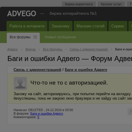
Биржа маркетинга
Каталог услуг
П
—
биржа копирайтинга №1
Работа в интернете
Заказчику
Магазин статей
Сервис
Все форумы
Новые сообщения
Адвего
Форум
Все форумы
Связь с администрацией
Баги и оши
Баги и ошибки Адвего — Форум Адве
Связь с администрацией
/
Баги и ошибки Адвего
Что-то не то с авторизацией.
Захожу на сайт, авторизируюсь, при попытке перейти на вкладку
безуспешны, пока не закрою окно браузера и не зайду на сайт з
Написал: DELETED , 24.12.2010 в 03:50
В форуме:
Баги и ошибки Адвего
Комментариев:
5