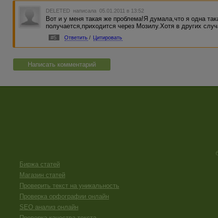
DELETED
написала 05.01.2011 в 13:52
Вот и у меня такая же проблема!Я думала,что я одна та
получается,приходится через Мозилу.Хотя в других случ
#5
Ответить
/
Цитировать
Написать комментарий
Биржа статей
Магазин статей
Проверить текст на уникальность
Проверка орфографии онлайн
SEO анализ онлайн
Проверка качества текста