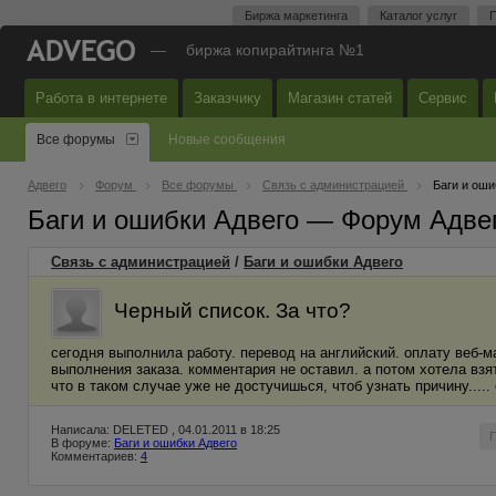
Биржа маркетинга
Каталог услуг
П
—
биржа копирайтинга №1
Работа в интернете
Заказчику
Магазин статей
Сервис
Все форумы
Новые сообщения
Адвего
Форум
Все форумы
Связь с администрацией
Баги и оши
Баги и ошибки Адвего — Форум Адве
Связь с администрацией
/
Баги и ошибки Адвего
Черный список. За что?
сегодня выполнила работу. перевод на английский. оплату веб-м
выполнения заказа. комментария не оставил. а потом хотела взять
что в таком случае уже не достучишься, чтоб узнать причину..... 
Написала: DELETED , 04.01.2011 в 18:25
В форуме:
Баги и ошибки Адвего
Комментариев:
4