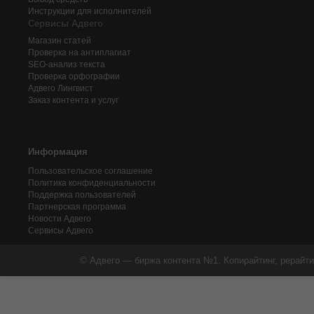
Инструкции для исполнителей
Сервисы Адвего
Магазин статей
Проверка на антиплагиат
SEO-анализ текста
Проверка орфографии
Адвего
Лингвист
Заказ контента и услуг
Информация
Пользовательское соглашение
Политика конфиденциальности
Поддержка пользователей
Партнерская программа
Новости Адвего
Сервисы Адвего
© Адвего — биржа контента №1. Копирайтинг, рерайти