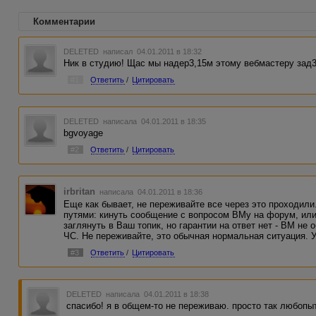
Комментарии
DELETED
написал 04.01.2011 в 18:32
Ник в студию! Щас мы надер3,15м этому вебмастеру зад3
#1
Ответить
/
Цитировать
DELETED
написала 04.01.2011 в 18:35
bgvoyage
#2
Ответить
/
Цитировать
irbritan
написала 04.01.2011 в 18:36
Еще как бывает, не переживайте все через это проходил
путями: кинуть сообщение с вопросом ВМу на форум, или 
заглянуть в Ваш топик, но гарантии на ответ нет - ВМ не
ЧС. Не переживайте, это обычная нормальная ситуация. 
#3
Ответить
/
Цитировать
DELETED
написала 04.01.2011 в 18:38
спасибо! я в общем-то не переживаю. просто так любопыт