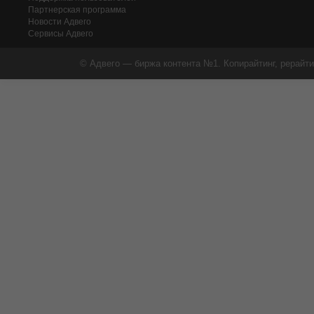
Партнерская программа
Новости Адвего
Сервисы Адвего
© Адвего — биржа контента №1. Копирайтинг, рерайти