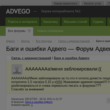
Биржа маркетинга
Каталог услуг
П
—
биржа копирайтинга №1
Работа в интернете
Заказчику
Магазин статей
Сервис
Все форумы
Новые сообщения
Адвего
Форум
Все форумы
Связь с администрацией
Баги и оши
Баги и ошибки Адвего — Форум Адве
Связь с администрацией
/
Баги и ошибки Адвего
АААААААа!меня заблокировали:((
АААААААа!Меня заблокировали за то,что я хотела донести людям,
потратила 1,5 часа(за 0,10 у.е)))))) Уважаемая администрация!!!!
разблокирoваться и снова нормально писать в форумах???
Спасибо за внимание!
Написала: DELETED , 06.01.2011 в 21:37
В форуме:
Баги и ошибки Адвего
Комментариев:
1