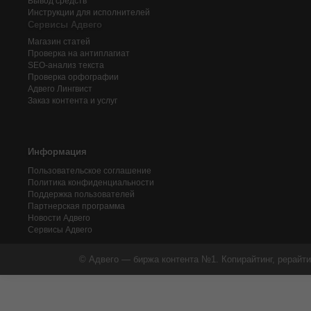
Вывод средств
Инструкции для исполнителей
Сервисы Адвего
Магазин статей
Проверка на антиплагиат
SEO-анализ текста
Проверка орфографии
Адвего
Лингвист
Заказ контента и услуг
Информация
Пользовательское соглашение
Политика конфиденциальности
Поддержка пользователей
Партнерская программа
Новости Адвего
Сервисы Адвего
© Адвего — биржа контента №1. Копирайтинг, рерайти