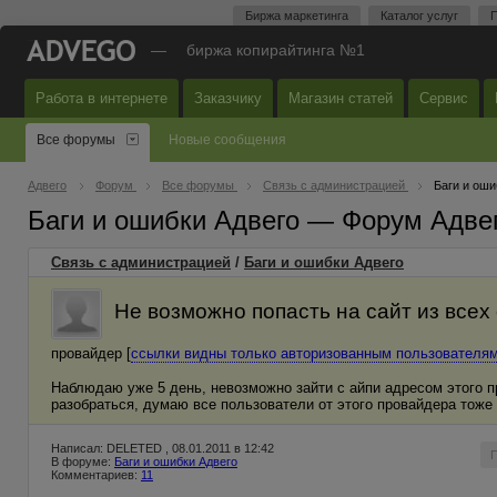
Биржа маркетинга
Каталог услуг
П
—
биржа копирайтинга №1
Работа в интернете
Заказчику
Магазин статей
Сервис
Все форумы
Новые сообщения
Адвего
Форум
Все форумы
Связь с администрацией
Баги и оши
Баги и ошибки Адвего — Форум Адве
Связь с администрацией
/
Баги и ошибки Адвего
Не возможно попасть на сайт из всех
провайдер [
ссылки видны только авторизованным пользователя
Наблюдаю уже 5 день, невозможно зайти с айпи адресом этого п
разобраться, думаю все пользователи от этого провайдера тоже 
Написал: DELETED , 08.01.2011 в 12:42
В форуме:
Баги и ошибки Адвего
Комментариев:
11