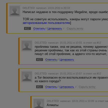
DELETED
написал 14.01.2011 в 20:33
Написал недавно в тех-поддержку Megaline, вроде ошибк
TOR не советую использовать, хакеры могут пароли увес
авторизованным пользователям
]
#12
Ответить
/
Цитировать
/
Скрыть ветку
DELETED
написал 15.01.2011 в 10:55
в ответ на #12
проблема также, она не решена, почему админист
решении проблемы, так как из этой страны очень
пишут об этой проблеме, а адвего что-то молчит, 
#13
Ответить
/
Цитировать
DELETED
написал 15.01.2011 в 10:57
в ответ на #12
а Tor безопасен если воспользоваться им прави
из какого города?
#14
Ответить
/
Цитировать
/
Скрыть ветку
DELETED
написал 18.01.2011 в 10:09
в ответ н
Алматы