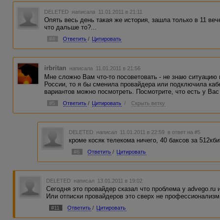
DELETED
написала 11.01.2011 в 21:11
Опять весь день такая же история, зашла только в 11 веч
что дальше то?...
#4
Ответить
/
Цитировать
irbritan
написала 11.01.2011 в 21:56
Мне сложно Вам что-то посоветовать - не знаю ситуацию 
России, то я бы сменила провайдера или подключила каб
вариантов можно посмотреть. Посмотрите, что есть у Вас 
#5
Ответить
/
Цитировать
/
Скрыть ветку
DELETED
написал 11.01.2011 в 22:59
в ответ на #5
кроме косяк телекома ничего, 40 баксов за 512кби
#6
Ответить
/
Цитировать
DELETED
написал 13.01.2011 в 19:02
Сегодня это провайдер сказал что проблема у advego.ru
Или отписки провайдеров это сверх не профессионализм
#11
Ответить
/
Цитировать