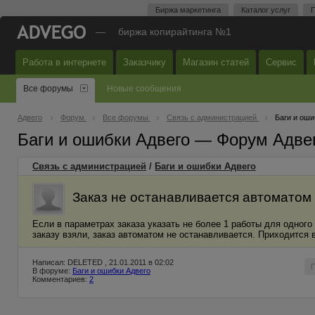
Биржа маркетинга
Каталог услуг
П
—
биржа копирайтинга №1
Работа в интернете
Заказчику
Магазин статей
Сервис
Все форумы
Новые сообщения
Адвего
Форум
Все форумы
Связь с администрацией
Баги и оши
Баги и ошибки Адвего — Форум Адве
Связь с администрацией
/
Баги и ошибки Адвего
Заказ не останавливается автоматом
Если в параметрах заказа указать не более 1 работы для одного 
заказу взяли, заказ автоматом не останавливается. Приходится
Написал: DELETED , 21.01.2011 в 02:02
В форуме:
Баги и ошибки Адвего
Комментариев:
2