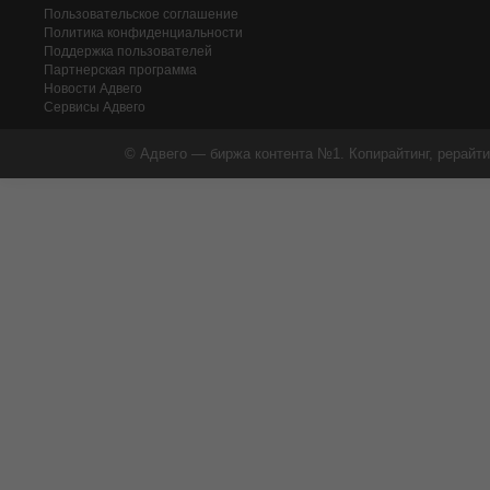
Пользовательское соглашение
Политика конфиденциальности
Поддержка пользователей
Партнерская программа
Новости Адвего
Сервисы Адвего
© Адвего — биржа контента №1. Копирайтинг, рерайти