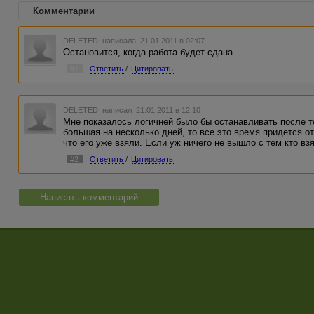
Комментарии
DELETED
написала 21.01.2011 в 02:07
Остановится, когда работа будет сдана.
#1
Ответить
/
Цитировать
DELETED
написал 21.01.2011 в 12:10
Мне показалось логичней было бы останавливать после то
большая на несколько дней, то все это время придется о
что его уже взяли. Если уж ничего не вышло с тем кто взя
#2
Ответить
/
Цитировать
Написать комментарий