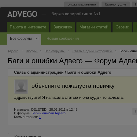
Биржа маркетинга
Каталог услуг
П
—
биржа копирайтинга №1
Работа в интернете
Заказчику
Магазин статей
Сервис
Все форумы
Новые сообщения
Адвего
Форум
Все форумы
Связь с администрацией
Баги и оши
Баги и ошибки Адвего — Форум Адве
Связь с администрацией
/
Баги и ошибки Адвего
объясните пожалуста новичку
Здравствуйте! Я написала статью и она куда - то исчезла.
Написала: DELETED , 28.01.2011 в 12:43
В форуме:
Баги и ошибки Адвего
Комментариев:
1