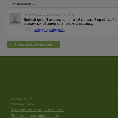
Комментарии
DELETED
написал 27.02.2011 в 20:35
Добрый день!Я столкнулся с такой же самой проблемой в 
рекламных объявлениях только 1 страница!!
#1
Ответить
/
Цитировать
Написать комментарий
Биржа статей
Магазин статей
Проверить текст на уникальность
Проверка орфографии онлайн