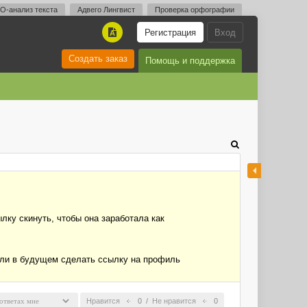
O-анализ текста
Адвего Лингвист
Проверка орфографии
Регистрация
Вход
A
Создать заказ
Помощь и поддержка
лку скинуть, чтобы она заработала как
я ли в будущем сделать ссылку на профиль
Нравится
0
/
Не нравится
0