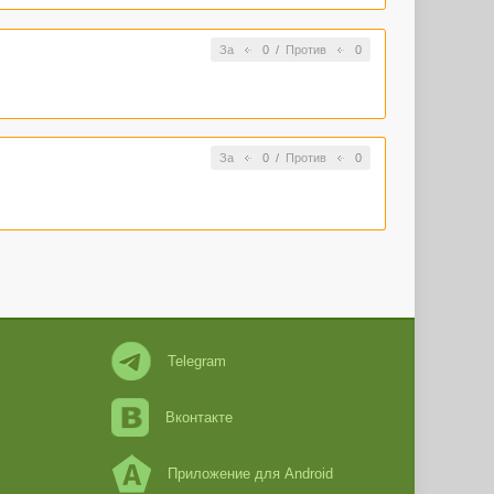
За
0
/
Против
0
За
0
/
Против
0
Telegram
Вконтакте
Приложение для Android