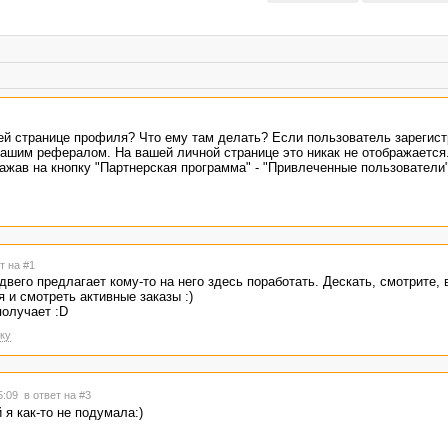
ей странице профиля? Что ему там делать? Если пользователь зарегист
вашим рефералом. На вашей личной странице это никак не отображается
жав на кнопку "Партнерская программа" - "Привлеченные пользователи"
т на #1
вего предлагает кому-то на него здесь поработать. Дескать, смотрите, 
 и смотреть активные заказы :)
получает :D
ку
15:09
в ответ на #3
 я как-то не подумала:)