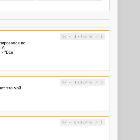
За
1
/
Против
1
рировался по
. А
 - "Все
За
1
/
Против
0
вот это мой
За
0
/
Против
1