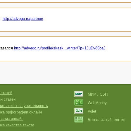
):
http://advego.ru/partner/
оказался
http://advego.ru/profile/skask...winter/?p=1JuDv85baJ
 статей
МИР / СБП
н статей
WebMoney
ить текст на уникальность
Volet
рка орфографии онлайн
нализ онлайн
Безналичный платеж
ка качества текста