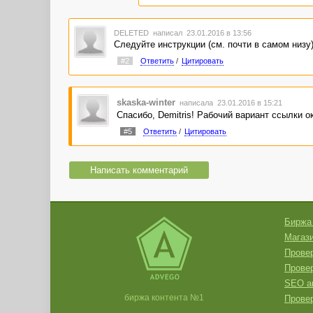
DELETED
написал 23.01.2016 в 13:56
Следуйте инструкции (см. почти в самом низу
#2
Ответить
/
Цитировать
skaska-winter
написала 23.01.2016 в 15:21
Спасибо, Demitris! Рабочий вариант ссылки 
#5
Ответить
/
Цитировать
Написать комментарий
Биржа
Магази
Провер
Прове
SEO а
биржа контента №1
Провер