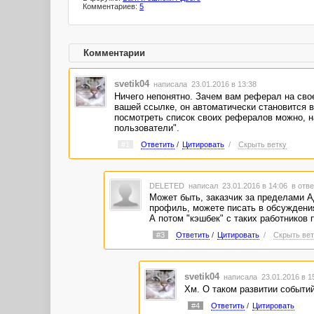
Комментариев:
5
Комментарии
svetik04
написала 23.01.2016 в 13:38
Ничего непонятно. Зачем вам реферал на сво
вашей ссылке, он автоматически становится 
посмотреть список своих рефералов можно, на
пользователи".
#1
Ответить
/
Цитировать
/
Скрыть ветку
DELETED
написал 23.01.2016 в 14:06
в отве
Может быть, заказчик за пределами Ад
профиль, можете писать в обсуждения
А потом "кэшбек" с таких работников 
#3
Ответить
/
Цитировать
/
Скрыть вет
svetik04
написала 23.01.2016 в 
Хм. О таком развитии событий
#4
Ответить
/
Цитировать