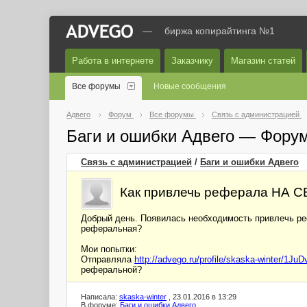
—
биржа копирайтинга №1
Работа в интернете
Заказчику
Магазин статей
Все форумы
Новые сообщения
Адвего
Форум
Все форумы
Связь с администрацией
Баги и ошибки Адвего — Фору
Связь с администрацией
/
Баги и ошибки Адвего
Как привлечь реферала НА
Добрый день. Появилась необходимость привлечь реф
реферальная?
Мои попытки:
Отправляла
http://advego.ru/profile/skaska-winter/1Ju
реферальной?
Написала:
skaska-winter
, 23.01.2016 в 13:29
В форуме:
Баги и ошибки Адвего