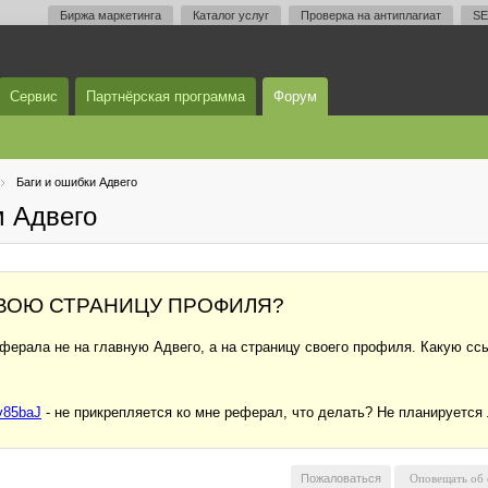
Биржа маркетинга
Каталог услуг
Проверка на антиплагиат
SE
Сервис
Партнёрская программа
Форум
Баги и ошибки Адвего
м Адвего
 СВОЮ СТРАНИЦУ ПРОФИЛЯ?
ерала не на главную Адвего, а на страницу своего профиля. Какую ссы
Dv85baJ
- не прикрепляется ко мне реферал, что делать? Не планируетс
Пожаловаться