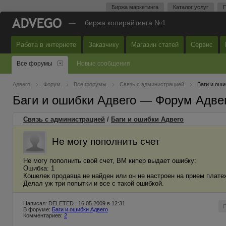
Биржа маркетинга
Каталог услуг
П
—
биржа копирайтинга №1
Работа в интернете
Заказчику
Магазин статей
Сервис
Все форумы
Новые сообщения
Адвего
Форум
Все форумы
Связь с администрацией
Баги и оши
Баги и ошибки Адвего — Форум Адве
Связь с администрацией
/
Баги и ошибки Адвего
Не могу пополнить счет
Не могу пополнить свой счет, ВМ кипер выдает ошибку:
Ошибка: 1
Кошелек продавца не найден или он не настроен на прием плате
Делал уж три попытки и все с такой ошибкой.
Написал: DELETED , 16.05.2009 в 12:31
В форуме:
Баги и ошибки Адвего
Комментариев:
2