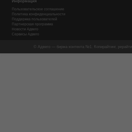
Информация
Пользовательское соглашение
Политика конфиденциальности
Поддержка пользователей
Партнерская программа
Новости Адвего
Сервисы Адвего
© Адвего — биржа контента №1. Копирайтинг, рерайти