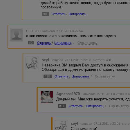
делайте работу качественно, тогда будет намного
постоянные.
#8
Ответить
/
Цитировать
DELETED
написал 27.11.2011 в 22:54
а как связаться з заказчиком, помогите пожалуста
#9
Ответить
/
Цитировать
/
Скрыть ветку
seyl
написал 27.11.2011 в 22:58
в ответ на #9
Наверняка ВМ закрыл Вам доступ в обсуждения з
Обращаться в администрацию по такому поводу 
#10
Ответить
/
Цитировать
/
Скрыть ветку
Agnessa1970
написала 27.11.2011 в 23:00
в 
Добрый вы. Мне уже наорать хочется, с
#11
Ответить
/
Цитировать
/
Скрыть ветку
seyl
написал 27.11.2011 в 23:01
в отв
С пониманием)