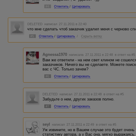
#4
Ответить
/
Цитировать
DELETED
написал 27.11.2011 в 22:40
что мне сделать чтоб заказчик удалил меня с черново сп
#5
Ответить
/
Цитировать
/
Скрыть ветку
Agnessa1970
написала 27.11.2011 в 22:48
в ответ на #5
Вам же ответили - на нем свет клином не сошелс
заказчиков. Ничего вы не сделаете. Можете поис
вас с ЧС. Только зачем?
#6
Ответить
/
Цитировать
DELETED
написал 27.11.2011 в 22:48
в ответ на #5
Забудьте о нем, других заказов полно.
#7
Ответить
/
Цитировать
seyl
написал 27.11.2011 в 22:49
в ответ на #5
Уж извините, но в Вашем случае это будет очень
статистику автора, а у Вас она, мягко выражаясь,