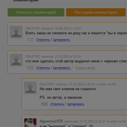
Комментарии
Написать комментарий
Последние комментарии
DELETED
написал 16.06.2011 в 14:37
Взять заказ не сможете ни разу,так и пишется "вы в черн
#1
Ответить
/
Цитировать
DELETED
написал 27.11.2011 в 22:18
что мне сделать чтоб автор выдалил меня с черново спи
#2
Ответить
/
Цитировать
/
Скрыть ветку
DELETED
написал 27.11.2011 в 22:35
в ответ на #2
На нем свет клином не сошелся.
PS. не автор, а заказчик.
#3
Ответить
/
Цитировать
Agnessa1970
написала 27.11.2011 в 22:37
в ответ на #2
и не "выдалил", а "удалил" :)))