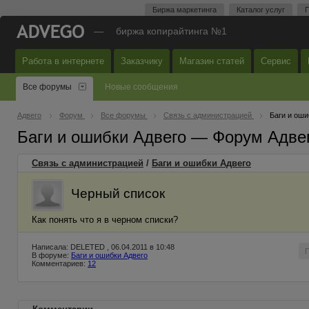
Биржа маркетинга
Каталог услуг
П
—
биржа копирайтинга №1
Работа в интернете
Заказчику
Магазин статей
Сервис
Все форумы
Новые сообщения
Адвего
Форум
Все форумы
Связь с администрацией
Баги и оши
Баги и ошибки Адвего — Форум Адве
Связь с администрацией
/
Баги и ошибки Адвего
Черный список
Как понять что я в черном списки?
Написала: DELETED , 06.04.2011 в 10:48
В форуме:
Баги и ошибки Адвего
Комментариев:
12