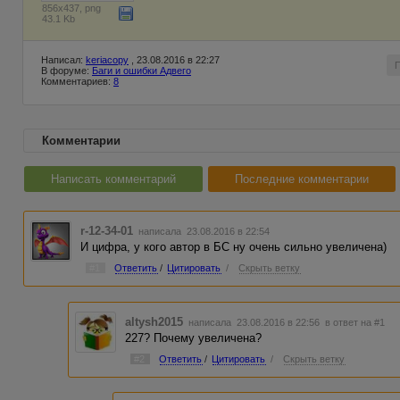
856x437, png
43.1 Kb
Написал:
keriacopy
, 23.08.2016 в 22:27
В форуме:
Баги и ошибки Адвего
Комментариев:
8
Комментарии
Написать комментарий
Последние комментарии
r-12-34-01
написала 23.08.2016 в 22:54
И цифра, у кого автор в БС ну очень сильно увеличена)
#1
Ответить
/
Цитировать
/
Скрыть ветку
altysh2015
написала 23.08.2016 в 22:56
в ответ на #1
227? Почему увеличена?
#2
Ответить
/
Цитировать
/
Скрыть ветку