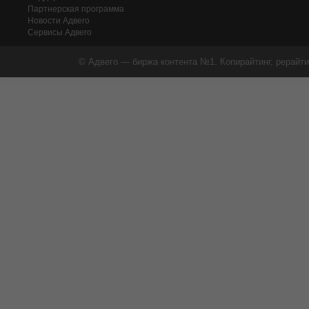
Партнерская программа
Новости Адвего
Сервисы Адвего
© Адвего — биржа контента №1. Копирайтинг, рерайти