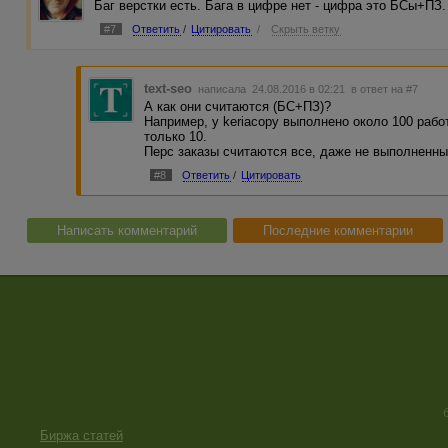
Баг верстки есть. Бага в цифре нет - цифра это БСы+ПЗ.
#7
Ответить
/
Цитировать
/
Скрыть ветку
text-seo
написала 24.08.2016 в 02:21
в ответ на #7
А как они считаются (БС+ПЗ)?
Например, у keriacopy выполнено около 100 рабо
только 10.
Перс заказы считаются все, даже не выполненн
#8
Ответить
/
Цитировать
Написать комментарий
Последние комментарии
Биржа статей