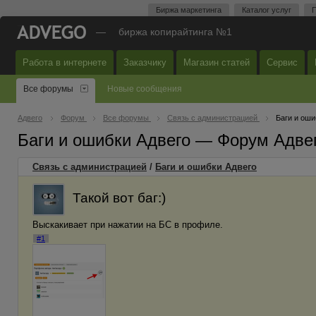
Биржа маркетинга
Каталог услуг
П
—
биржа копирайтинга №1
Работа в интернете
Заказчику
Магазин статей
Сервис
Все форумы
Новые сообщения
Адвего
Форум
Все форумы
Связь с администрацией
Баги и оши
Баги и ошибки Адвего — Форум Адве
Связь с администрацией
/
Баги и ошибки Адвего
Такой вот баг:)
Выскакивает при нажатии на БС в профиле.
#1