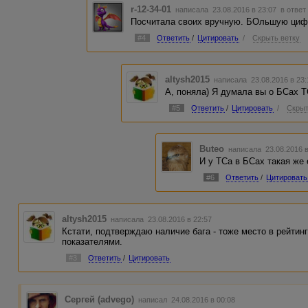
r-12-34-01
написала 23.08.2016 в 23:07
в ответ
Посчитала своих вручную. БОльшую циф
#4
Ответить
/
Цитировать
/
Скрыть ветку
altysh2015
написала 23.08.2016 в 23
А, поняла) Я думала вы о БСах Т
#5
Ответить
/
Цитировать
/
Скрыт
Buteo
написала 23.08.2016 
И у ТСа в БСах такая же 
#6
Ответить
/
Цитировать
altysh2015
написала 23.08.2016 в 22:57
Кстати, подтверждаю наличие бага - тоже место в рейтин
показателями.
#3
Ответить
/
Цитировать
Сергей (advego)
написал 24.08.2016 в 00:08