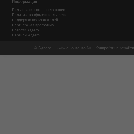
Информация
Пользовательское соглашение
Политика конфиденциальности
Поддержка пользователей
Партнерская программа
Новости Адвего
Сервисы Адвего
© Адвего — биржа контента №1. Копирайтинг, рерайти