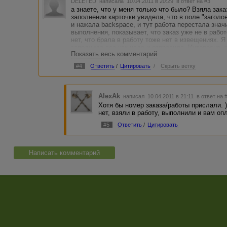
DELETED
написала 10.04.2011 в 20:29
в ответ на #3
а знаете, что у меня только что было? Взяла зак
заполнении карточки увидела, что в поле "заголо
и нажала backspace, и тут работа перестала значи
выполнения, показывает, что заказ уже не в рабо
нет, что брала в работу тоже нет в извещениях. Я
заполнила все как надо и отправила. Интересно, 
Показать весь комментарий
отразилась )))
п.с. пока тут писала, он уже оплатил.
#4
Ответить
/
Цитировать
/
Скрыть ветку
AlexAk
написал 10.04.2011 в 21:11
в ответ на 
Хотя бы номер заказа/работы прислали. 
нет, взяли в работу, выполнили и вам опл
#5
Ответить
/
Цитировать
Написать комментарий