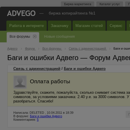
Биржа маркетинга
Каталог услуг
П
—
биржа копирайтинга №1
Работа в интернете
Заказчику
Магазин статей
Сервис
Все форумы
Новые сообщения
Адвего
Форум
Все форумы
Связь с администрацией
Баги и оши
Баги и ошибки Адвего — Форум Адве
Связь с администрацией
/
Баги и ошибки Адвего
Оплата работы
Здравствуйте, скажите, пожалуйста, сколько снимает система за
символов, за условиями заказчика: 2.40 у.е. за 3000 символов. У
разобраться. Спасибо!
Написала: DELETED , 10.04.2011 в 18:39
В форуме:
Баги и ошибки Адвего
Комментариев:
5