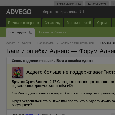
Биржа маркетинга
Каталог услуг
П
—
биржа копирайтинга №1
Работа в интернете
Заказчику
Магазин статей
Сервис
Все форумы
Новые сообщения
Адвего
Форум
Все форумы
Связь с администрацией
Баги и оши
Баги и ошибки Адвего — Форум Адве
Связь с администрацией
/
Баги и ошибки Адвего
Адвего больше не поддерживает "ист
Браузер Opera Версия:12.17 С сегодняшнего вечера при попытке 
подключение: критическая ошибка (40)
Ошибка подключения к серверу. Возможно, методы шифрования,
Будет устраняться эта ошибка или про то, что в Адвего можно з
браузерами?