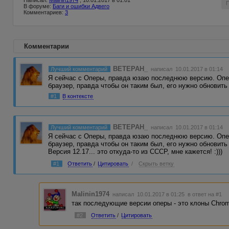
Написал:
Malinin1974
, 10.01.2017 в 01:01
В форуме:
Баги и ошибки Адвего
Комментариев:
3
Комментарии
BETEPAH_
Лучший комментарий
написал 10.01.2017 в 01:14
Я сейчас с Оперы, правда юзаю последнюю версию. Опе
браузер, правда чтобы он таким был, его нужно обновит
#1
В контексте
BETEPAH_
Лучший комментарий
написал 10.01.2017 в 01:14
Я сейчас с Оперы, правда юзаю последнюю версию. Опе
браузер, правда чтобы он таким был, его нужно обновить
Версия 12.17... это откуда-то из СССР, мне кажется! :)))
#1
Ответить
/
Цитировать
/
Скрыть ветку
Malinin1974
написал 10.01.2017 в 01:25
в ответ на #1
так последующие версии оперы - это клоны Chro
#2
Ответить
/
Цитировать