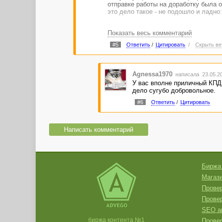
отправке работы на доработку была о
это дело такое - не подошло и ладно
Показать весь комментарий
#5
Ответить
/
Цитировать
/
Скрыть ве
Agnessa1970
написала 23.05.2
У вас вполне приличный КПД.
дело сугубо добровольное.
#6
Ответить
/
Цитировать
Написать комментарий
Биржа
Магази
Провер
Прове
SEO а
биржа контента №1
Провер