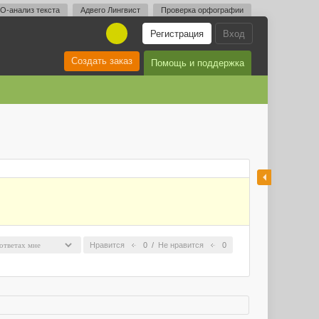
O-анализ текста
Адвего Лингвист
Проверка орфографии
Регистрация
Вход
A
Создать заказ
Помощь и поддержка
Нравится
0
/
Не нравится
0