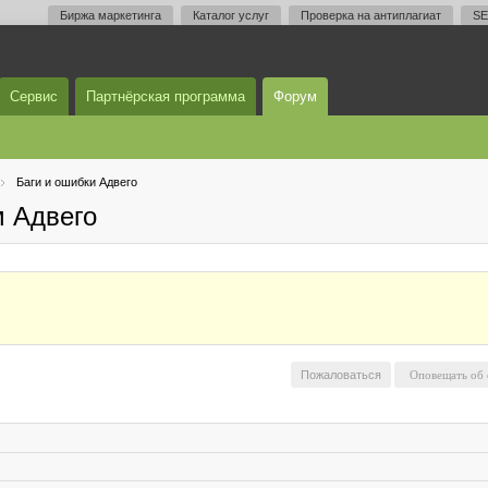
Биржа маркетинга
Каталог услуг
Проверка на антиплагиат
SE
Сервис
Партнёрская программа
Форум
Баги и ошибки Адвего
м Адвего
Пожаловаться