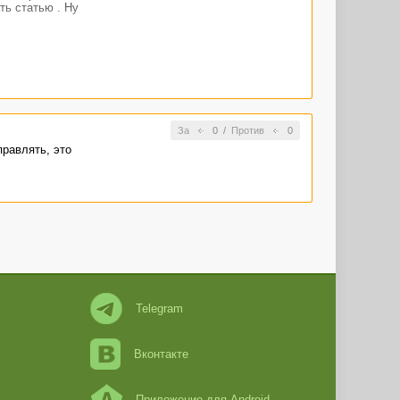
ть статью . Ну
За
0
/
Против
0
равлять, это
Telegram
Вконтакте
Приложение для Android