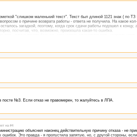
меткой "слишком маленький текст". Текст был длиной 1121 знак ( по ТЗ
вопросом о причине возврата работы - ответа не получила. На какое кол
осталось загадкой, поэтому, когда срок сдачи работы подошел к концу, 
торно, посчитав, что, возможно, произошла какая-то ошибка.
их пор - длина текста больше, чем нужно, ключевики есть, уникальность
в посте №3. Если отказ не правомерен, то жалуйтесь в ЛПА.
вет на #4
министрацию объяснил наконец действительную причину отказа - не прин
 ошибок. Это правда - я пропустила запятую, но, с другой стороны, есл