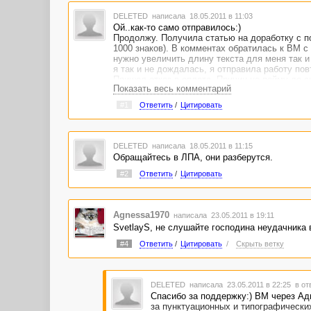
DELETED
написала 18.05.2011 в 11:03
Ой..как-то само отправилось:)
Продолжу. Получила статью на доработку с по
1000 знаков). В комментах обратилась к ВМ с 
нужно увеличить длину текста для меня так и 
я так и не дождалась, я отправила работу пов
Пришел отказ в оплате. Причин не пойму до с
Показать весь комментарий
надо-то?! :( неприятно.
#1
Ответить
/
Цитировать
DELETED
написала 18.05.2011 в 11:15
Обращайтесь в ЛПА, они разберутся.
#2
Ответить
/
Цитировать
Agnessa1970
написала 23.05.2011 в 19:11
SvetlayS, не слушайте господина неудачника 
#4
Ответить
/
Цитировать
/
Скрыть ветку
DELETED
написала 23.05.2011 в 22:25
в от
Спасибо за поддержку:) ВМ через Ад
за пунктуационных и типографических