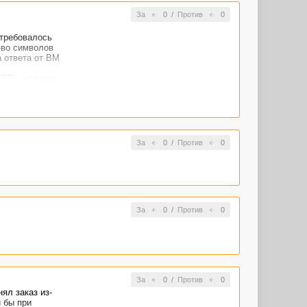
За
0
/
Против
0
 требовалось
-во символов
а ответа от ВМ
 97%. что еще
За
0
/
Против
0
За
0
/
Против
0
За
0
/
Против
0
ял заказ из-
и бы при