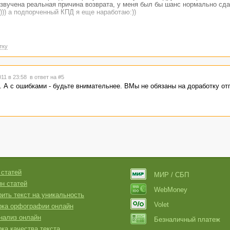
звучена реальная причина возврата, у меня был бы шанс нормально сда
:))) а подпорченный КПД я еще наработаю:))
тку
011 в 23:58
в ответ на #5
 А с ошибками - будьте внимательнее. ВМы не обязаны на доработку отп
 статей
МИР / СБП
н статей
WebMoney
ить текст на уникальность
Volet
рка орфографии онлайн
нализ онлайн
Безналичный платеж
ка качества текста