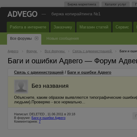
Биржа маркетинга
Каталог услуг
П
—
биржа копирайтинга №1
Работа в интернете
Заказчику
Магазин статей
Сервис
Все форумы
Новые сообщения
Адвего
Форум
Все форумы
Связь с администрацией
Баги и оши
Баги и ошибки Адвего — Форум Адве
Связь с администрацией
/
Баги и ошибки Адвего
Без названия
Объясните, каким образом выявляются типографические ошибки(
людьми).Проверяю - все нормально...
Написал: DELETED , 11.06.2011 в 20:18
В форуме:
Баги и ошибки Адвего
Комментариев:
7