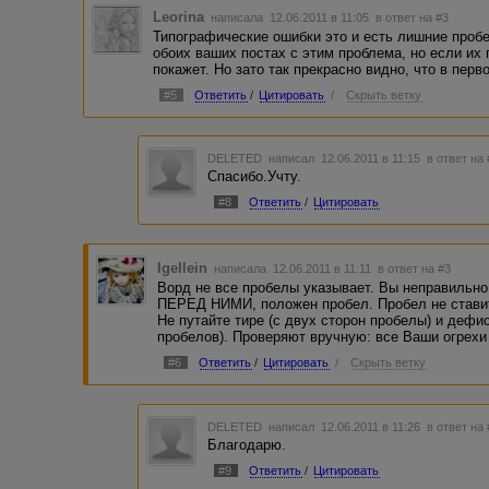
Leorina
написала 12.06.2011 в 11:05
в ответ на #3
Типографические ошибки это и есть лишние пробе
обоих ваших постах с этим проблема, но если их 
покажет. Но зато так прекрасно видно, что в перв
#5
Ответить
/
Цитировать
/
Скрыть ветку
DELETED
написал 12.06.2011 в 11:15
в ответ на
Спасибо.Учту.
#8
Ответить
/
Цитировать
Igellein
написала 12.06.2011 в 11:11
в ответ на #3
Ворд не все пробелы указывает. Вы неправильно 
ПЕРЕД НИМИ, положен пробел. Пробел не ставится
Не путайте тире (с двух сторон пробелы) и дефис
пробелов). Проверяют вручную: все Ваши огрехи 
#6
Ответить
/
Цитировать
/
Скрыть ветку
DELETED
написал 12.06.2011 в 11:26
в ответ на
Благодарю.
#9
Ответить
/
Цитировать