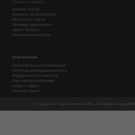
Сервисы Адвего
Магазин статей
Проверка на антиплагиат
SEO-анализ текста
Проверка орфографии
Адвего
Лингвист
Заказ контента и услуг
Информация
Пользовательское соглашение
Политика конфиденциальности
Поддержка пользователей
Партнерская программа
Новости Адвего
Сервисы Адвего
© Адвего — биржа контента №1. Копирайтинг, рерайти