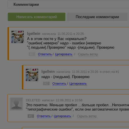
Комментарии
Написать комментарий
Последние комментарии
Igellein
написала 11.06.2011 в 20:26
А в этом посте у Вас нормально?
"ошибки( неверно" надо - ошибки (неверно
"( людьми).Проверяю" надо -(людьми). Проверяю
#1
Ответить
/
Цитировать
/
Скрыть ветку
Igellein
написала 11.06.2011 в 20:26
в ответ на #1
надо - (людьми). Проверяю
#2
Ответить
/
Цитировать
DELETED
написал 12.06.2011 в 10:58
Это понятно. Меньше пробел ...больше пробел...Непонятн
"типографические ошибки", если они автоматически пров
#3
Ответить
/
Цитировать
/
Скрыть ветку