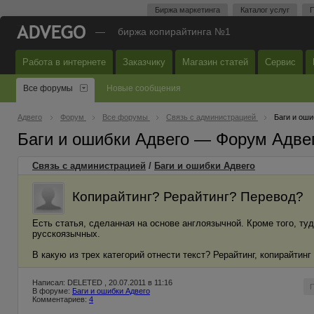
Биржа маркетинга
Каталог услуг
П
—
биржа копирайтинга №1
Работа в интернете
Заказчику
Магазин статей
Сервис
Все форумы
Новые сообщения
Адвего
Форум
Все форумы
Связь с администрацией
Баги и оши
Баги и ошибки Адвего — Форум Адве
Связь с администрацией
/
Баги и ошибки Адвего
Копирайтинг? Рерайтинг? Перевод?
Есть статья, сделанная на основе англоязычной. Кроме того, ту
русскоязычных.
В какую из трех категорий отнести текст? Рерайтинг, копирайтин
Написал: DELETED , 20.07.2011 в 11:16
В форуме:
Баги и ошибки Адвего
Комментариев:
4