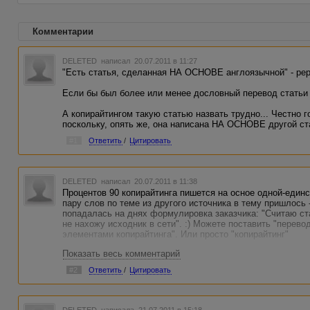
Комментарии
DELETED
написал 20.07.2011 в 11:27
"Есть статья, сделанная НА ОСНОВЕ англоязычной" - рер
Если бы был более или менее дословный перевод статьи 
А копирайтингом такую ​​статью назвать трудно... Честно 
поскольку, опять же, она написана НА ОСНОВЕ другой ста
#1
Ответить
/
Цитировать
DELETED
написал 20.07.2011 в 11:38
Процентов 90 копирайтинга пишется на осное одной-единс
пару слов по теме из другого источника в тему пришлось -
попадалась на днях формулировка заказчика: "Считаю ст
не нахожу исходник в сети". :) Можете поставить "перевод
элементами копирайтинга". Или просто "копирайтинг"
Показать весь комментарий
#2
Ответить
/
Цитировать