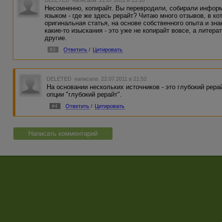
DELETED
написала 21.07.2011 в 15:18
Несомненно, копирайт. Вы перевродили, собирали инфор
языком - где же здесь рерайт? Читаю много отзывов, в кот
оригинальная статья, на основе собственного опыта и зн
какие-то изыскания - это уже не копирайт вовсе, а литер
другие.
#3
Ответить
/
Цитировать
DELETED
написала 22.07.2011 в 21:52
На основании нескольких источников - это глубокий рерай
опции "глубокий рерайт".
#4
Ответить
/
Цитировать
Написать комментарий