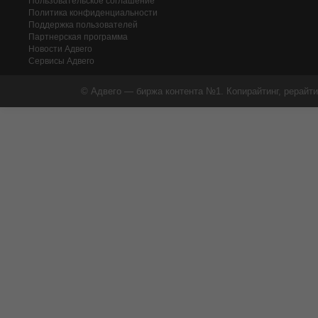
Пользовательское соглашение
Политика конфиденциальности
Поддержка пользователей
Партнерская программа
Новости Адвего
Сервисы Адвего
© Адвего — биржа контента №1. Копирайтинг, рерайти