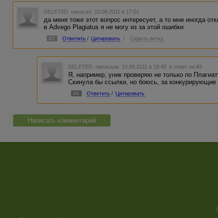
DELETED
написал 10.08.2011 в 17:01
да меня тоже этот вопрос интересует, а то мне иногда от
в Advego Plagiatus я не могу из за этой ошибки
#3
Ответить
/
Цитировать
/
Скрыть ветку
DELETED
написала 10.08.2011 в 18:40
в ответ на #3
Я, например, уник проверяю не только по Плагиат
Скинула бы ссылки, но боюсь, за конкурирующие 
#4
Ответить
/
Цитировать
Написать комментарий