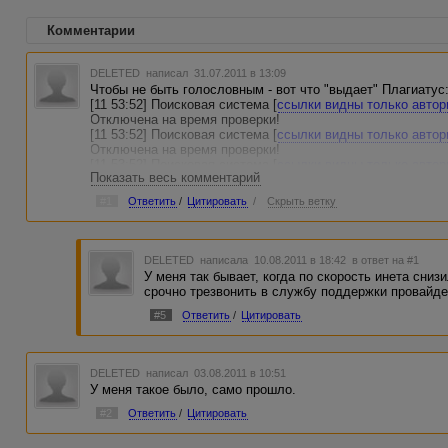
Комментарии
DELETED
написал 31.07.2011 в 13:09
Чтобы не быть голословным - вот что "выдает" Плагиатус
[11 53:52] Поисковая система [
ссылки видны только авто
Отключена на время проверки!
[11 53:52] Поисковая система [
ссылки видны только авто
Отключена на время проверки!
[11 53:52] Поисковая система [
ссылки видны только авто
Показать весь комментарий
Отключена на время проверки!
[11 53:52] Поисковая система [
ссылки видны только авто
#1
Ответить
/
Цитировать
/
Скрыть ветку
Отключена на время проверки!
[11 53:52] Поисковая система [
ссылки видны только авто
Отключена на время проверки!
[11 53:52] Поисковая система [
ссылки видны только авто
DELETED
написала 10.08.2011 в 18:42
в ответ на #1
Отключена на время проверки!
У меня так бывает, когда по скорость инета сниз
[11 53:52] Поисковая система [
ссылки видны только авто
срочно трезвонить в службу поддержки провайдер
Отключена на время проверки!
[11 53:52] Доступные поисковые машины не обнаружены
#5
Ответить
/
Цитировать
[11:53:52] Уникальность документа не определена.
Причина: Доступные поисковые машины не обнаружены
DELETED
написал 03.08.2011 в 10:51
У меня такое было, само прошло.
#2
Ответить
/
Цитировать