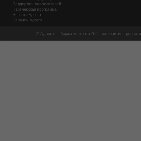
Поддержка пользователей
Партнерская программа
Новости Адвего
Сервисы Адвего
© Адвего — биржа контента №1. Копирайтинг, рерайти