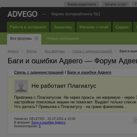
Биржа маркетинга
Каталог услуг
П
—
биржа копирайтинга №1
Работа в интернете
Заказчику
Магазин статей
Сервис
Все форумы
Новые сообщения
Адвего
Форум
Все форумы
Связь с администрацией
Баги и оши
Баги и ошибки Адвего — Форум Адве
Связь с администрацией
/
Баги и ошибки Адвего
Не работает Плагиатус
Проблема с Плагиатусом. Ни через прокси, ни напрямую - через 
настройках поисковых машин не помогает. Выдает только список
Что делать? Привычка к Плагиатусу - на грани фанатизма...
Написал: DELETED , 31.07.2011 в 13:02
В форуме:
Баги и ошибки Адвего
Комментариев:
5