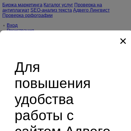
Биржа маркетинга
Каталог услуг
Проверка на
антиплагиат
SEO-анализ текста
Адвего Лингвист
Проверка орфографии
Вход
Регистрация
A
×
—
Биржа копирайтинга №1
Работа в интернете
Заказчику
Магазин статей
Сервис
Партнёрская программа
Форум
Помощь и поддержка
Для
Создать заказ
Все форумы
Новые сообщения
повышения
Адвего
Форум
удобства
Все форумы
работы с
Связь с администрацией
Баги и ошибки Адвего