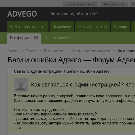
Биржа маркетинга
Каталог услуг
П
—
биржа копирайтинга №1
Работа в интернете
Заказчику
Магазин статей
Сервис
Все форумы
Новые сообщения
Адвего
Форум
Все форумы
Связь с администрацией
Баги и оши
Баги и ошибки Адвего — Форум Адве
Связь с администрацией
/
Баги и ошибки Адвего
Как связаться с администрацией? Кто
Впервые начал работу с биржей, появилась куча вопросов, а с а
Как с связаться с администрацией и получать нужную информац
Потому что есть ряд вопрос:
- как написать персональное письмо автору?
- разместив заказ, заказчик выбирает автора и дает разрешение 
- за любую работу автора нужно платить, даже если это пробный
- т.д.