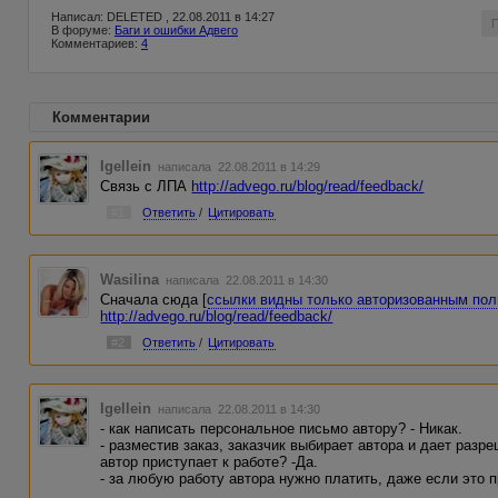
Написал: DELETED , 22.08.2011 в 14:27
В форуме:
Баги и ошибки Адвего
Комментариев:
4
Комментарии
Igellein
написала 22.08.2011 в 14:29
Связь с ЛПА
http://advego.ru/blog/read/feedback/
#1
Ответить
/
Цитировать
Wasilina
написала 22.08.2011 в 14:30
Сначала сюда [
ссылки видны только авторизованным по
http://advego.ru/blog/read/feedback/
#2
Ответить
/
Цитировать
Igellein
написала 22.08.2011 в 14:30
- как написать персональное письмо автору? - Никак.
- разместив заказ, заказчик выбирает автора и дает разр
автор приступает к работе? -Да.
- за любую работу автора нужно платить, даже если это п