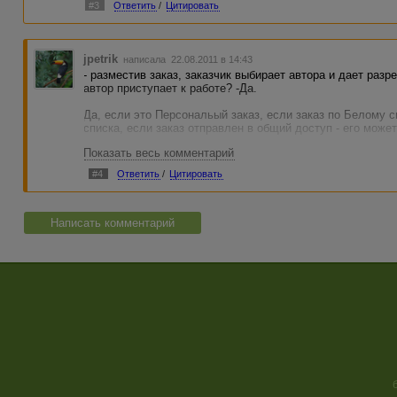
#3
Ответить
/
Цитировать
jpetrik
написала 22.08.2011 в 14:43
- разместив заказ, заказчик выбирает автора и дает разр
автор приступает к работе? -Да.
Да, если это Персональый заказ, если заказ по Белому сп
списка, если заказ отправлен в общий доступ - его может
Показать весь комментарий
Условие, что автор должен сперва получить Ваше одобрен
должен быть особо оговорен в тексте задания. Иначе авт
#4
Ответить
/
Цитировать
Вам на проверку и Вы обязаны будете их оплатить, если 
Написать комментарий