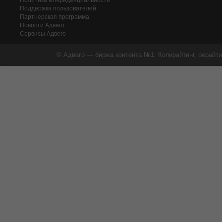
Политика конфиденциальности
Поддержка пользователей
Партнерская программа
Новости Адвего
Сервисы Адвего
© Адвего — биржа контента №1. Копирайтинг, рерайти