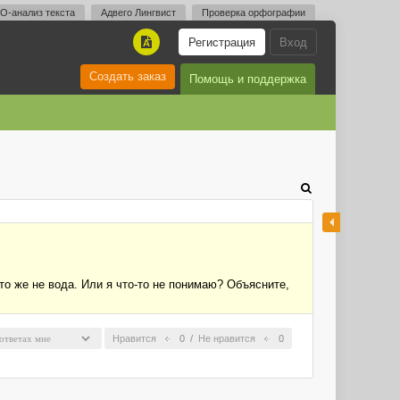
O-анализ текста
Адвего Лингвист
Проверка орфографии
Регистрация
Вход
A
Создать заказ
Помощь и поддержка
о же не вода. Или я что-то не понимаю? Объясните,
Нравится
0
/
Не нравится
0