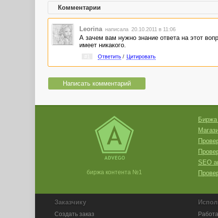
Комментарии
Leorina
написала 20.10.2011 в 11:06
А зачем вам нужно знание ответа на этот воп
имеет никакого.
#1
Ответить
/
Цитировать
Написать комментарий
Биржа
Магази
Провер
Прове
SEO а
биржа контента №1
Провер
Заказчику
Испол
Создать заказ
Работа