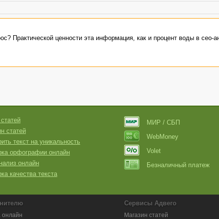
рос? Практической ценности эта информация, как и процент воды в сео-а
 статей
МИР / СБП
н статей
WebMoney
ить текст на уникальность
Volet
рка орфографии онлайн
нализ онлайн
Безналичный платеж
ка качества текста
нителю
Сервисы Адвего
 онлайн
Магазин статей