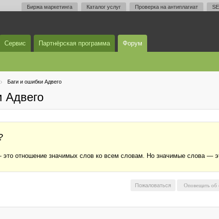
Биржа маркетинга
Каталог услуг
Проверка на антиплагиат
SE
Сервис
Партнёрская программа
Форум
Баги и ошибки Адвего
м Адвего
?
 это отношение значимых слов ко всем словам. Но значимые слова — эт
Пожаловаться