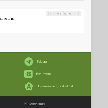
За
0
/
Против
0
нализе, не
Telegram
Вконтакте
Приложение для Android
Информация