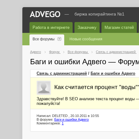
—
биржа копирайтинга №1
Работа в интернете
Заказчику
Магазин статей
Все форумы
Новые сообщения
Адвего
Форум
Все форумы
Связь с администрацией
Баги и ошибки Адвего — Фору
Связь с администрацией
/
Баги и ошибки Адвего
Как считается процент "воды"
Здравствуйте! В SEO анализе текста процент воды —
пожалуйста!
Написал: DELETED , 20.10.2011 в 10:55
В форуме:
Баги и ошибки Адвего
Комментариев:
1