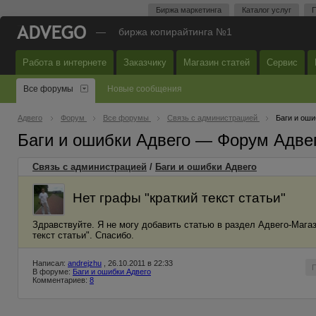
Биржа маркетинга
Каталог услуг
П
—
биржа копирайтинга №1
Работа в интернете
Заказчику
Магазин статей
Сервис
Все форумы
Новые сообщения
Адвего
Форум
Все форумы
Связь с администрацией
Баги и оши
Баги и ошибки Адвего — Форум Адве
Связь с администрацией
/
Баги и ошибки Адвего
Нет графы "краткий текст статьи"
Здравствуйте. Я не могу добавить статью в раздел Адвего-Магаз
текст статьи". Спасибо.
Написал:
andrejzhu
, 26.10.2011 в 22:33
В форуме:
Баги и ошибки Адвего
Комментариев:
8