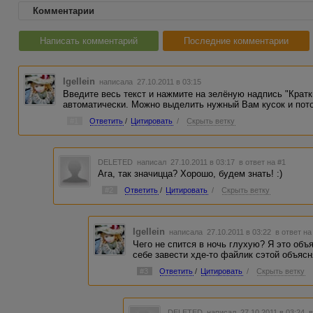
Комментарии
Написать комментарий
Последние комментарии
Igellein
написала 27.10.2011 в 03:15
Введите весь текст и нажмите на зелёную надпись "Кратк
автоматически. Можно выделить нужный Вам кусок и пот
#1
Ответить
/
Цитировать
/
Скрыть ветку
DELETED
написал 27.10.2011 в 03:17
в ответ на #1
Ага, так значицца? Хорошо, будем знать! :)
#2
Ответить
/
Цитировать
/
Скрыть ветку
Igellein
написала 27.10.2011 в 03:22
в ответ на
Чего не спится в ночь глухую? Я это объ
себе завести хде-то файлик сэтой объясн
#3
Ответить
/
Цитировать
/
Скрыть ветку
DELETED
написал 27.10.2011 в 03:24
в