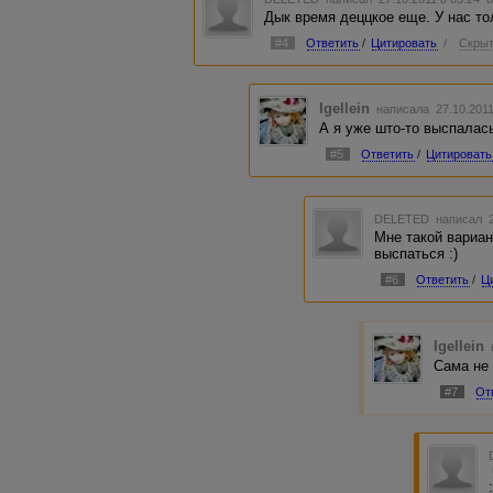
Дык время деццкое еще. У нас тол
#4
Ответить
/
Цитировать
/
Скрыт
Igellein
написала 27.10.201
А я уже што-то выспалась 
#5
Ответить
/
Цитировать
DELETED
написал 2
Мне такой вариан
выспаться :)
#6
Ответить
/
Ц
Igellein
Сама не 
#7
От