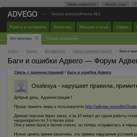
Биржа маркетинга
Каталог услуг
П
—
биржа копирайтинга №1
Работа в интернете
Заказчику
Магазин статей
Сервис
Все форумы
Новые сообщения
Адвего
Форум
Все форумы
Связь с администрацией
Баги и оши
Баги и ошибки Адвего — Форум Адве
Связь с администрацией
/
Баги и ошибки Адвего
Osalesya - нарушает правила, примит
Добрый день, Администрация !
Прошу принять меры к пользователю
http://advego.ru/profile/Osal
Данная персона берет заказ, а за 10 минут до сдачи работы отка
неоднократно по 3 и более раза.
Она у меня была в белом списке, но теперь отправилась в черны
Нужно ценить время заказчика, это прямое нарушение условий р