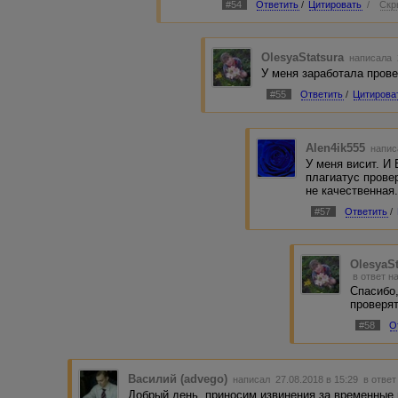
#54
Ответить
/
Цитировать
/
Скр
OlesyaStatsura
написала 2
У меня заработала прове
#55
Ответить
/
Цитирова
Alen4ik555
напис
У меня висит. И
плагиатус прове
не качественная
#57
Ответить
/
OlesyaSt
в ответ н
Спасибо,
проверят
#58
О
Василий (advego)
написал 27.08.2018 в 15:29
в ответ
Добрый день, приносим извинения за временные