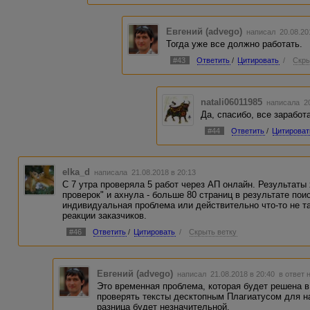
Евгений (advego)
написал 20.08.20
Тогда уже все должно работать.
#43
Ответить
/
Цитировать
/
Скры
natali06011985
написала 20
Да, спасибо, все заработа
#44
Ответить
/
Цитироват
elka_d
написала 21.08.2018 в 20:13
С 7 утра проверяла 5 работ через АП онлайн. Результаты
проверок" и ахнула - больше 80 страниц в результате пои
индивидуальная проблема или действительно что-то не т
реакции заказчиков.
#46
Ответить
/
Цитировать
/
Скрыть ветку
Евгений (advego)
написал 21.08.2018 в 20:40
в ответ 
Это временная проблема, которая будет решена 
проверять тексты десктопным Плагиатусом для н
разница будет незначительной.