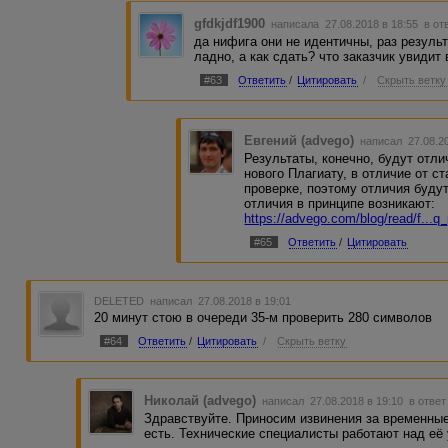
gfdkjdf1900
написала 27.08.2018 в 18:55
в от
да нифига они не идентичны, раз резуль
ладно, а как сдать? что заказчик увидит 
#63
Ответить
/
Цитировать
/
Скрыть ветку
Евгений (advego)
написал 27.08.2
Результаты, конечно, будут отли
нового Плагиату, в отличие от с
проверке, поэтому отличия буду
отличия в принципе возникают:
https://advego.com/blog/read/f...q
#65
Ответить
/
Цитировать
DELETED
написал 27.08.2018 в 19:01
20 минут стою в очереди 35-м проверить 280 символов
#64
Ответить
/
Цитировать
/
Скрыть ветку
Николай (advego)
написал 27.08.2018 в 19:10
в ответ
Здравствуйте. Приносим извинения за временны
есть. Технические специалисты работают над её