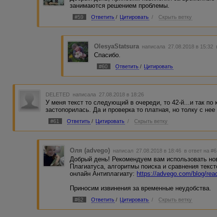
занимаются решением проблемы.
#59
Ответить
/
Цитировать
/
Скрыть ветку
OlesyaStatsura
написала 27.08.2018 в 15:32
Спасибо.
#60
Ответить
/
Цитировать
DELETED
написала 27.08.2018 в 18:26
У меня текст то следующий в очереди, то 42-й...и так по 
застопорилась. Да и проверка то платная, но толку с нее
#61
Ответить
/
Цитировать
/
Скрыть ветку
Оля (advego)
написал 27.08.2018 в 18:46
в ответ на #
Добрый день! Рекомендуем вам использовать н
Плагиатуса, алгоритмы поиска и сравнения текс
онлайн Антиплагиату:
https://advego.com/blog/re
Приносим извинения за временные неудобства.
#62
Ответить
/
Цитировать
/
Скрыть ветку