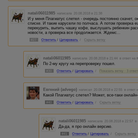
natali06011985
написала 20.08.2018 в 21:38
И у меня Плагиатус слетел - очередь постоянно скачет, о
списке. И такие карусели по полчаса. А потом проверка е
перекурить, выпить чашку кофе, выслушать ребенкин расс
новости, а проверка все продолжается. Ждемс...
#27
Ответить
/
Цитировать
/
Скрыть ветку
natali06011985
написала 20.08.2018 в 21:44
в ответ на 
По 2-му кругу на перепроверку пошел.
#30
Ответить
/
Цитировать
/
Показать ветку - 3 отве
Евгений (advego)
написал 20.08.2018 в 22:55
в ответ 
Какой Плагиатус слетел? Может, все-таки онлайн
#40
Ответить
/
Цитировать
/
Скрыть ветку
natali06011985
написала 20.08.2018 в 22:57
в
Да-да, я про онлайн версию.
#41
Ответить
/
Цитировать
/
Скрыть ветку