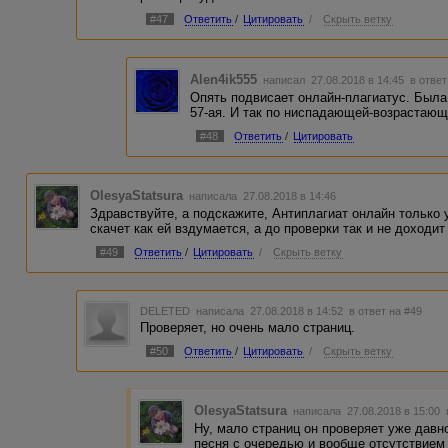
#47
Ответить
/
Цитировать
/
Скрыть ветку
Alen4ik555
написал 27.08.2018 в 14:45
в ответ
Опять подвисает онлайн-плагиатус. Была 
57-ая. И так по ниспадающей-возрастающ
#48
Ответить
/
Цитировать
OlesyaStatsura
написала 27.08.2018 в 14:46
Здравствуйте, а подскажите, Антиплагиат онлайн только 
скачет как ей вздумается, а до проверки так и не доходи
#49
Ответить
/
Цитировать
/
Скрыть ветку
DELETED
написала 27.08.2018 в 14:52
в ответ на #49
Проверяет, но очень мало страниц.
#50
Ответить
/
Цитировать
/
Скрыть ветку
OlesyaStatsura
написала 27.08.2018 в 15:00
Ну, мало страниц он проверяет уже давно
песня с очередью и вообще отсутствием 