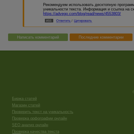
Рекомендуем использовать десктопную программ
уникальности текста. Информация и ссылка на с
https://advego.com/blog/read/news/4553803/
#66
Ответить
/
Цитировать
Написать комментарий
Последние комментарии
Биржа статей
Магазин статей
Проверить текст на уникальность
Проверка орфографии онлайн
SEO анализ онлайн
Проверка качества текста