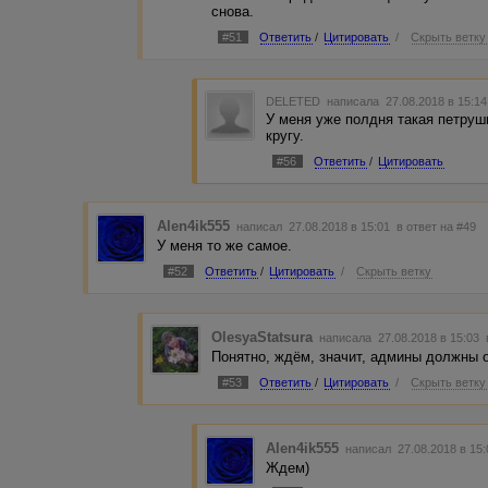
снова.
#51
Ответить
/
Цитировать
/
Скрыть ветку
DELETED
написала 27.08.2018 в 15:1
У меня уже полдня такая петрушка
кругу.
#56
Ответить
/
Цитировать
Alen4ik555
написал 27.08.2018 в 15:01
в ответ на #49
У меня то же самое.
#52
Ответить
/
Цитировать
/
Скрыть ветку
OlesyaStatsura
написала 27.08.2018 в 15:03
Понятно, ждём, значит, админы должны 
#53
Ответить
/
Цитировать
/
Скрыть ветку
Alen4ik555
написал 27.08.2018 в 15
Ждем)