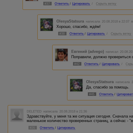
#37
Ответить
/
Цитировать
/
Скрыть ветку
OlesyaStatsura
написала 20.08.2018 в 22:07
в
Хорошо, спасибо, ждём!
#38
Ответить
/
Цитировать
/
Скрыть ветку
Евгений (advego)
написал 20.08.20
Поправили, должно провериться 
#42
Ответить
/
Цитировать
/
Скры
OlesyaStatsura
написала 2
Да, спасибо за помощь.
#45
Ответить
/
Цитироват
DELETED
написала 20.08.2018 в 21:36
Здравствуйте, у меня та же ситуация сегодня. Сначала на
маленькое количество проверенных страниц, а сейчас - "
#26
Ответить
/
Цитировать