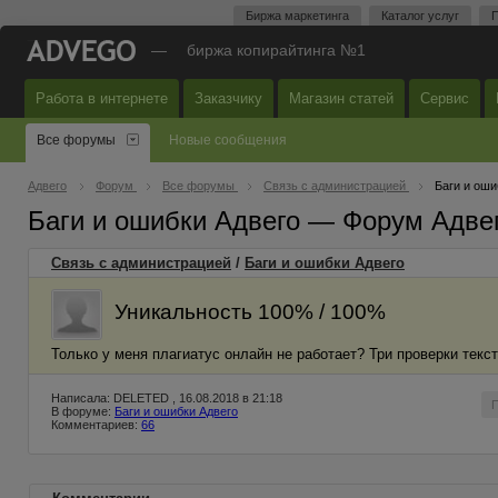
Биржа маркетинга
Каталог услуг
П
—
биржа копирайтинга №1
Работа в интернете
Заказчику
Магазин статей
Сервис
Все форумы
Новые сообщения
Адвего
Форум
Все форумы
Связь с администрацией
Баги и оши
Баги и ошибки Адвего — Форум Адве
Связь с администрацией
/
Баги и ошибки Адвего
Уникальность 100% / 100%
Только у меня плагиатус онлайн не работает? Три проверки текс
Написала: DELETED , 16.08.2018 в 21:18
В форуме:
Баги и ошибки Адвего
Комментариев:
66