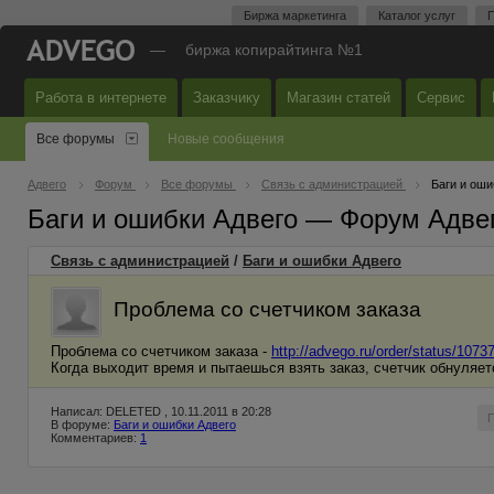
Биржа маркетинга
Каталог услуг
П
—
биржа копирайтинга №1
Работа в интернете
Заказчику
Магазин статей
Сервис
Все форумы
Новые сообщения
Адвего
Форум
Все форумы
Связь с администрацией
Баги и оши
Баги и ошибки Адвего — Форум Адве
Связь с администрацией
/
Баги и ошибки Адвего
Проблема со счетчиком заказа
Проблема со счетчиком заказа -
http://advego.ru/order/status/1073
Когда выходит время и пытаешься взять заказ, счетчик обнуляет
Написал: DELETED , 10.11.2011 в 20:28
В форуме:
Баги и ошибки Адвего
Комментариев:
1