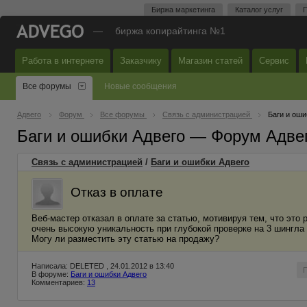
Биржа маркетинга
Каталог услуг
П
—
биржа копирайтинга №1
Работа в интернете
Заказчику
Магазин статей
Сервис
Все форумы
Новые сообщения
Адвего
Форум
Все форумы
Связь с администрацией
Баги и оши
Баги и ошибки Адвего — Форум Адве
Связь с администрацией
/
Баги и ошибки Адвего
Отказ в оплате
Веб-мастер отказал в оплате за статью, мотивируя тем, что это 
очень высокую уникальность при глубокой проверке на 3 шингла 
Могу ли разместить эту статью на продажу?
Написала: DELETED , 24.01.2012 в 13:40
В форуме:
Баги и ошибки Адвего
Комментариев:
13