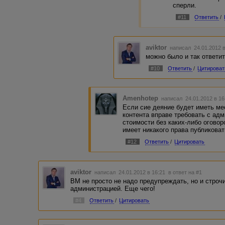
сперли.
#11
Ответить
/
aviktor
написал 24.01.2012 
можно было и так ответи
#10
Ответить
/
Цитироват
Amenhotep
написал 24.01.2012 в 1
Если сие деяние будет иметь ме
контента вправе требовать с ад
стоимости без каких-либо оговор
имеет никакого права публиковат
#12
Ответить
/
Цитировать
aviktor
написал 24.01.2012 в 16:21
в ответ на #1
ВМ не просто не надо предупреждать, но и строч
администрацией. Еще чего!
#4
Ответить
/
Цитировать