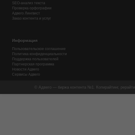
SEO-анализ текста
Проверка орфографии
Адвего
Лингвист
Заказ контента и услуг
Информация
Пользовательское соглашение
Политика конфиденциальности
Поддержка пользователей
Партнерская программа
Новости Адвего
Сервисы Адвего
© Адвего — биржа контента №1. Копирайтинг, рерайти