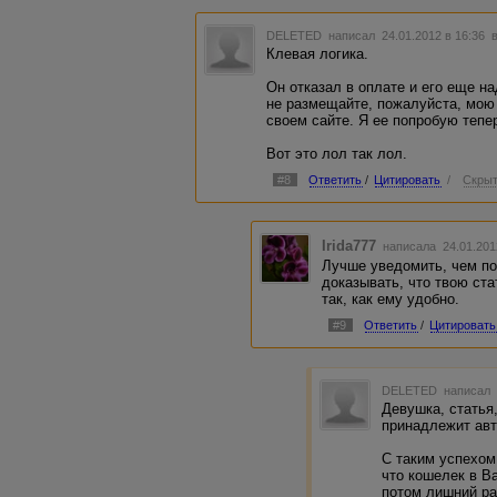
DELETED
написал 24.01.2012 в 16:36
Клевая логика.
Он отказал в оплате и его еще на
не размещайте, пожалуйста, мо
своем сайте. Я ее попробую тепе
Вот это лол так лол.
#8
Ответить
/
Цитировать
/
Скрыт
Irida777
написала 24.01.201
Лучше уведомить, чем п
доказывать, что твою ст
так, как ему удобно.
#9
Ответить
/
Цитировать
DELETED
написал 
Девушка, статья
принадлежит авт
С таким успехом
что кошелек в В
потом лишний ра