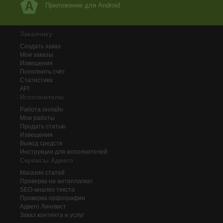
Приложение для Android
Заказчику
Создать заказ
Мои заказы
Извещения
Пополнить счёт
Статистика
API
Исполнителю
Работа онлайн
Мои работы
Продать статью
Извещения
Вывод средств
Инструкции для исполнителей
Сервисы Адвего
Магазин статей
Проверка на антиплагиат
SEO-анализ текста
Проверка орфографии
Адвего
Лингвист
Заказ контента и услуг