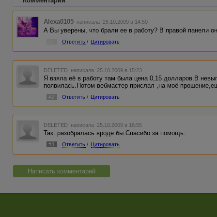
Комментарии
Alexa0105
написала 25.10.2009 в 14:50
А Вы уверены, что брали ее в работу? В правой панели о
#1
Ответить
/
Цитировать
DELETED
написала 25.10.2009 в 15:23
Я взяла её в работу там была цена 0,15 долларов.В невы
появилась.Потом вебмастер прислал ,на моё прошение,ещ
#2
Ответить
/
Цитировать
DELETED
написала 25.10.2009 в 16:55
Так..разобралась вроде бы.Спасибо за помощь.
#3
Ответить
/
Цитировать
Написать комментарий