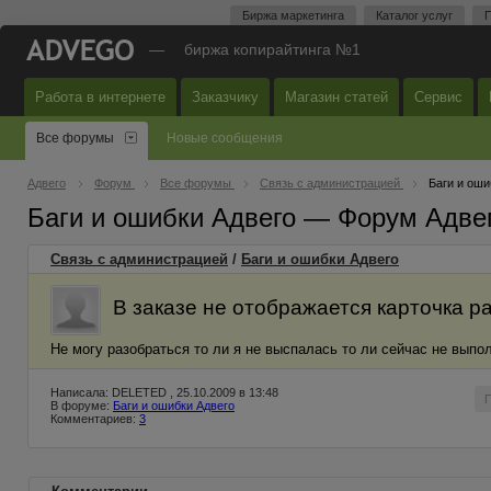
Биржа маркетинга
Каталог услуг
П
—
биржа копирайтинга №1
Работа в интернете
Заказчику
Магазин статей
Сервис
Все форумы
Новые сообщения
Адвего
Форум
Все форумы
Связь с администрацией
Баги и оши
Баги и ошибки Адвего — Форум Адве
Связь с администрацией
/
Баги и ошибки Адвего
В заказе не отображается карточка р
Не могу разобраться то ли я не выспалась то ли сейчас не выпо
Написала: DELETED , 25.10.2009 в 13:48
В форуме:
Баги и ошибки Адвего
Комментариев:
3