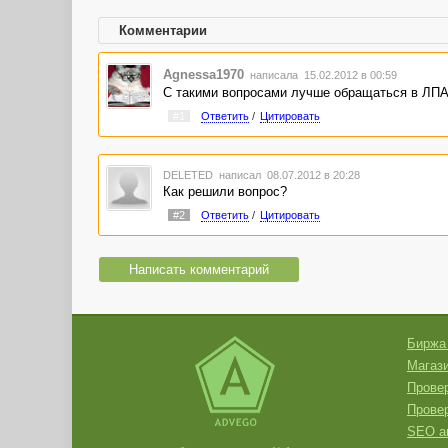
Комментарии
Agnessa1970
написала 15.02.2012 в 00:59
С такими вопросами лучше обращаться в ЛПА
#1
Ответить
/
Цитировать
DELETED
написал 08.07.2012 в 20:28
Как решили вопрос?
#2
Ответить
/
Цитировать
Написать комментарий
Биржа
Магази
Провер
Прове
SEO а