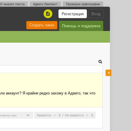
O-анализ текста
Адвего Лингвист
Проверка орфографии
Регистрация
Вход
A
Создать заказ
Помощь и поддержка
ли аккаунт? Я крайне редко захожу в Адвего, так что
Нравится
0
/
Не нравится
0