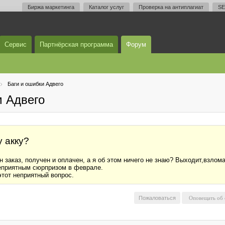
Биржа маркетинга
Каталог услуг
Проверка на антиплагиат
SE
Сервис
Партнёрская программа
Форум
Баги и ошибки Адвего
м Адвего
у акку?
 заказ, получен и оплачен, а я об этом ничего не знаю? Выходит,взлома
неприятным сюрпризом в феврале.
тот неприятный вопрос.
Пожаловаться