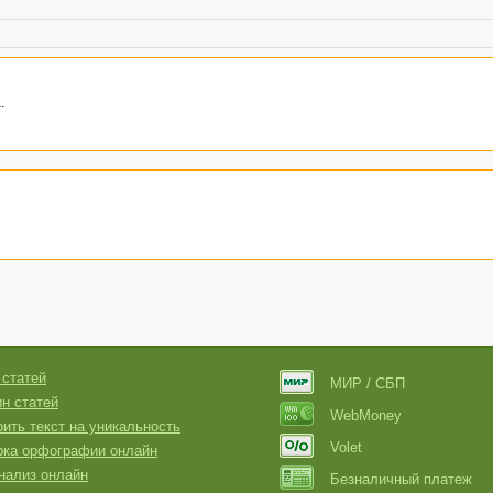
.
 статей
МИР / СБП
н статей
WebMoney
ить текст на уникальность
Volet
рка орфографии онлайн
нализ онлайн
Безналичный платеж