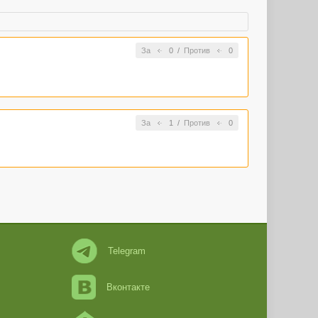
За
0
/
Против
0
За
1
/
Против
0
Telegram
Вконтакте