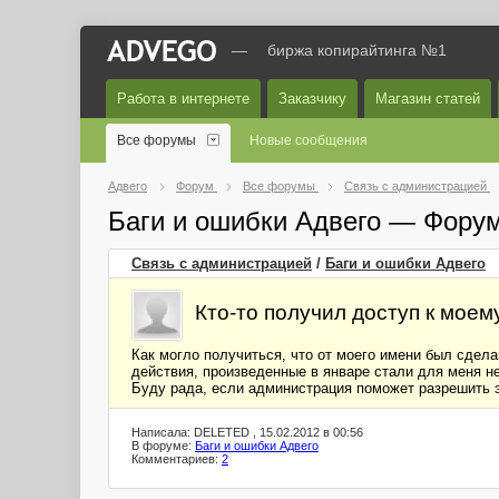
—
биржа копирайтинга №1
Работа в интернете
Заказчику
Магазин статей
Все форумы
Новые сообщения
Адвего
Форум
Все форумы
Связь с администрацией
Баги и ошибки Адвего — Фору
Связь с администрацией
/
Баги и ошибки Адвего
Кто-то получил доступ к моем
Как могло получиться, что от моего имени был сделан
действия, произведенные в январе стали для меня 
Буду рада, если администрация поможет разрешить э
Написала: DELETED , 15.02.2012 в 00:56
В форуме:
Баги и ошибки Адвего
Комментариев:
2