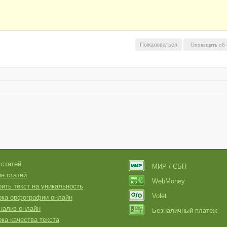
Пожаловаться
 статей
МИР / СБП
н статей
WebMoney
ить текст на уникальность
Volet
рка орфографии онлайн
нализ онлайн
Безналичный платеж
ка качества текста