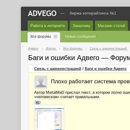
—
биржа копирайтинга №1
Работа в интернете
Заказчику
Магазин статей
Все форумы
Новые сообщения
Адвего
Форум
Все форумы
Связь с администрацией
Баги и ошибки Адвего — Фору
Связь с администрацией
/
Баги и ошибки Адвего
Плохо работает система про
Автор MortalMaD прислал текст, в котором полно оши
«человеском» считает правильными.
#1