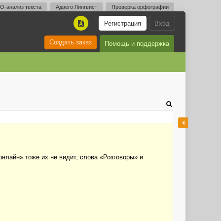
O-анализ текста
Адвего Лингвист
Проверка орфографии
Регистрация
Вход
A
Создать заказ
Помощь и поддержка
нлайн» тоже их не видит, слова «Розговоры» и