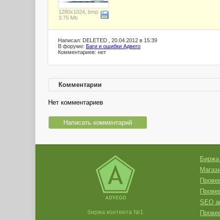
1280x1024, bmp
3.75 Mb
Написал: DELETED , 20.04.2012 в 15:39
В форуме:
Баги и ошибки Адвего
Комментариев: нет
Комментарии
Нет комментариев
Написать комментарий
Биржа
Магази
Провер
Прове
SEO а
биржа контента №1
Провер