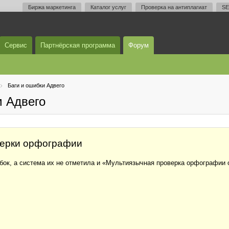
Биржа маркетинга
Каталог услуг
Проверка на антиплагиат
SE
Сервис
Партнёрская программа
Форум
Баги и ошибки Адвего
м Адвего
верки орфографии
бок, а система их не отметила и «Мультиязычная проверка орфографии о