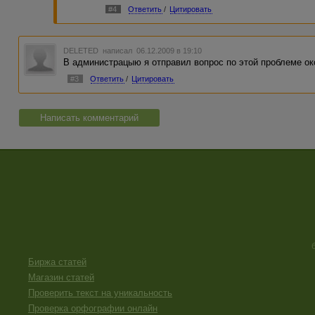
#4
Ответить
/
Цитировать
DELETED
написал 06.12.2009 в 19:10
В администрацыю я отправил вопрос по этой проблеме око
#3
Ответить
/
Цитировать
Написать комментарий
Биржа статей
Магазин статей
Проверить текст на уникальность
Проверка орфографии онлайн