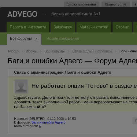
Биржа маркетинга
Каталог услуг
П
—
биржа копирайтинга №1
Работа в интернете
Заказчику
Магазин статей
Сервис
Все форумы
Новые сообщения
Адвего
Форум
Все форумы
Связь с администрацией
Баги и оши
Баги и ошибки Адвего — Форум Адве
Связь с администрацией
/
Баги и ошибки Адвего
Не работает опция "Готово" в раздел
Здравствуйте. Дело в том что я не могу отправить выполненное з
добавить текст выполненной работы меня перебрасывает на стра
на Вашем сайте?
Написал: DELETED , 01.12.2009 в 19:53
В форуме:
Баги и ошибки Адвего
Комментариев:
4