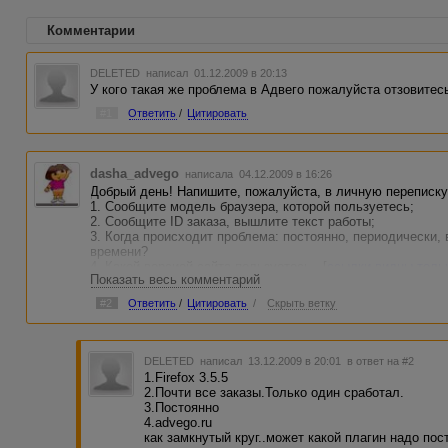
Комментарии
DELETED
написал 01.12.2009 в 20:13
У кого такая же проблема в Адвего пожалуйста отзовитес
#1
Ответить
/
Цитировать
dasha_advego
написала 04.12.2009 в 16:26
Добрый день! Напишите, пожалуйста, в личную переписк
1. Сообщите модель браузера, которой пользуетесь;
2. Сообщите ID заказа, вышлите текст работы;
3. Когда происходит проблема: постоянно, периодически,
времени?
4. Какой версией сайта пользуетесь - [
ссылки видны толь
Показать весь комментарий
[
ссылки видны только авторизованным пользователям
] ?
Ждем от Вас более детального описания проблемы. Спас
#2
Ответить
/
Цитировать
/
Скрыть ветку
DELETED
написал 13.12.2009 в 20:01
в ответ на #2
1.Firefox 3.5.5
2.Почти все заказы.Только один сработал.
3.Постоянно
4.advego.ru
как замкнутый круг..может какой плагин надо пос