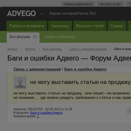
Биржа маркетинга
Каталог услуг
П
—
биржа копирайтинга №1
Работа в интернете
Заказчику
Магазин статей
Сервис
Все форумы
Новые сообщения
Адвего
Форум
Все форумы
Связь с администрацией
Баги и оши
Баги и ошибки Адвего — Форум Адве
Связь с администрацией
/
Баги и ошибки Адвего
не могу выставить статью на продажу.
не могу выставить статью на продажу.. мне пишет---не возможно
не понимаю.... где можно увидеть требования к статье и как пр
Написал: DELETED , 02.06.2012 в 11:29
В форуме:
Баги и ошибки Адвего
Комментариев:
1