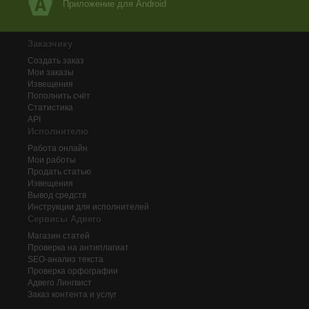
Приложение для Android
Заказчику
Создать заказ
Мои заказы
Извещения
Пополнить счёт
Статистика
API
Исполнителю
Работа онлайн
Мои работы
Продать статью
Извещения
Вывод средств
Инструкции для исполнителей
Сервисы Адвего
Магазин статей
Проверка на антиплагиат
SEO-анализ текста
Проверка орфографии
Адвего
Лингвист
Заказ контента и услуг