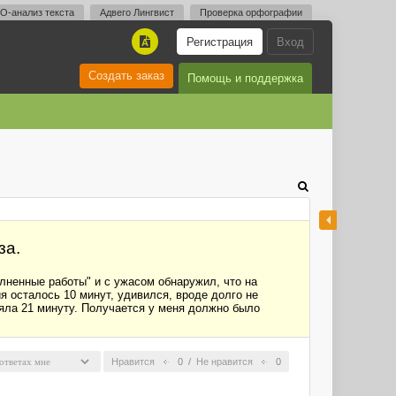
O-анализ текста
Адвего Лингвист
Проверка орфографии
Регистрация
Вход
A
Создать заказ
Помощь и поддержка
за.
лненные работы" и с ужасом обнаружил, что на
я осталось 10 минут, удивился, вроде долго не
ляла 21 минуту. Получается у меня должно было
Нравится
0
/
Не нравится
0