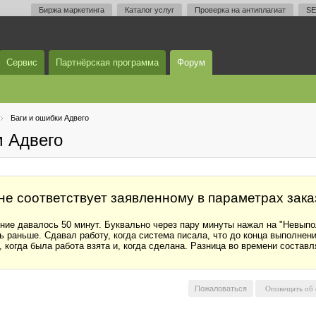
Биржа маркетинга
Каталог услуг
Проверка на антиплагиат
SE
Сервис
Партнёрская программа
Форум
Баги и ошибки Адвего
м Адвего
не соответствует заявленному в параметрах зака
ение давалось 50 минут. Буквально через пару минуты нажал на "Невыпо
 раньше. Сдавал работу, когда система писала, что до конца выполнени
 когда была работа взята и, когда сделана. Разница во времени состав
Пожаловаться