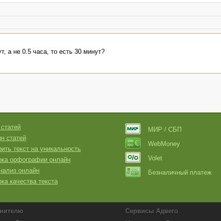
, а не 0.5 часа, то есть 30 минут?
 статей
МИР / СБП
н статей
WebMoney
ить текст на уникальность
Volet
рка орфографии онлайн
нализ онлайн
Безналичный платеж
ка качества текста
нителю
Сервисы Адвего