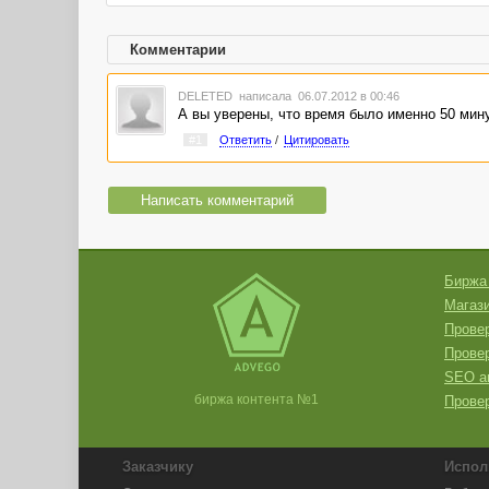
Комментарии
DELETED
написала 06.07.2012 в 00:46
А вы уверены, что время было именно 50 минут
#1
Ответить
/
Цитировать
Написать комментарий
Биржа
Магази
Провер
Прове
SEO а
биржа контента №1
Провер
Заказчику
Испол