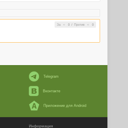
За
0
/
Против
0
Telegram
Вконтакте
Приложение для Android
Информация