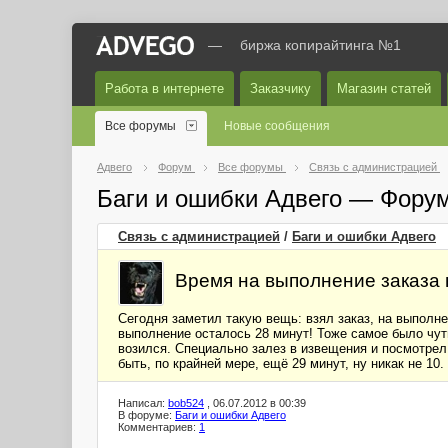
—
биржа копирайтинга №1
Работа в интернете
Заказчику
Магазин статей
Все форумы
Новые сообщения
Адвего
Форум
Все форумы
Связь с администрацией
Баги и ошибки Адвего — Фору
Связь с администрацией
/
Баги и ошибки Адвего
Время на выполнение заказа 
Сегодня заметил такую вещь: взял заказ, на выполн
выполнение осталось 28 минут! Тоже самое было чуть
возился. Специально залез в извещения и посмотрел,
быть, по крайней мере, ещё 29 минут, ну никак не 10.
Написал:
bob524
, 06.07.2012 в 00:39
В форуме:
Баги и ошибки Адвего
Комментариев:
1