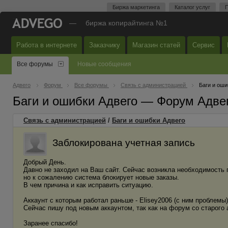
Биржа маркетинга
Каталог услуг
П
—
биржа копирайтинга №1
Работа в интернете
Заказчику
Магазин статей
Сервис
Все форумы
Новые сообщения
Адвего
Форум
Все форумы
Связь с администрацией
Баги и оши
Баги и ошибки Адвего — Форум Адве
Связь с администрацией
/
Баги и ошибки Адвего
Заблокирована учетная запись
Добрый День.
Давно не заходил на Ваш сайт. Сейчас возникла необходимость 
но к сожалению система блокирует новые заказы.
В чем причина и как исправить ситуацию.
Аккаунт с которым работал раньше - Elisey2006 (с ним проблемы)
Сейчас пишу под новым аккаунтом, так как на форум со старого 
Заранее спасибо!