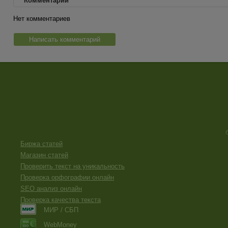
Комментарии
Нет комментариев
Написать комментарий
Биржа статей
Магазин статей
Проверить текст на уникальность
Проверка орфографии онлайн
SEO анализ онлайн
Проверка качества текста
МИР / СБП
WebMoney