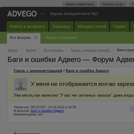
Биржа маркетинга
Каталог услуг
П
—
биржа копирайтинга №1
Работа в интернете
Заказчику
Магазин статей
Сервис
Все форумы
Новые сообщения
Адвего
Форум
Все форумы
Связь с администрацией
Баги и оши
Баги и ошибки Адвего — Форум Адве
Связь с администрацией
/
Баги и ошибки Адвего
У меня не отображается кол-во зарез
Уже месяц как написано "У вас нет активных заказов" даже когд
Написала: DELETED , 14.10.2012 в 19:39
В форуме:
Баги и ошибки Адвего
Комментариев: нет