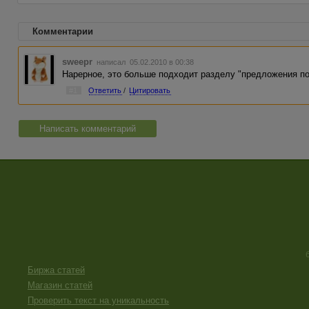
Комментарии
sweepr
написал 05.02.2010 в 00:38
Нарерное, это больше подходит разделу "предложения по
#1
Ответить
/
Цитировать
Написать комментарий
Биржа статей
Магазин статей
Проверить текст на уникальность