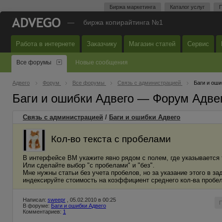
Биржа маркетинга
Каталог услуг
П
—
биржа копирайтинга №1
Работа в интернете
Заказчику
Магазин статей
Сервис
Все форумы
Новые сообщения
Адвего
Форум
Все форумы
Связь с администрацией
Баги и оши
Баги и ошибки Адвего — Форум Адве
Связь с администрацией
/
Баги и ошибки Адвего
Кол-во текста с пробелами
В интерфейсе ВМ укажите явно рядом с полем, где указывается
Или сделайте выбор "с пробелами" и "без".
Мне нужны статьи без учета пробелов, но за указание этого в з
индексируйте стоимость на коэффициент среднего кол-ва пробело
Написал:
sweepr
, 05.02.2010 в 00:25
В форуме:
Баги и ошибки Адвего
Комментариев:
1