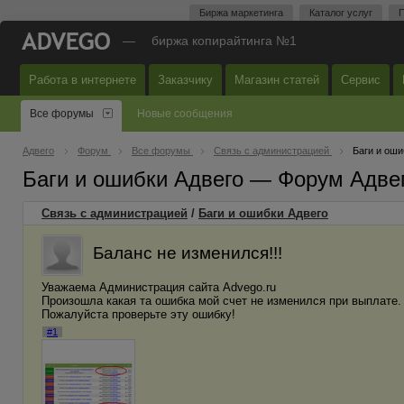
Биржа маркетинга
Каталог услуг
П
—
биржа копирайтинга №1
Работа в интернете
Заказчику
Магазин статей
Сервис
Все форумы
Новые сообщения
Адвего
Форум
Все форумы
Связь с администрацией
Баги и оши
Баги и ошибки Адвего — Форум Адве
Связь с администрацией
/
Баги и ошибки Адвего
Баланс не изменился!!!
Уважаема Администрация сайта Advego.ru
Произошла какая та ошибка мой счет не изменился при выплате.
Пожалуйста проверьте эту ошибку!
#1