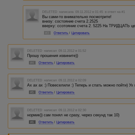
DELETED
написала 09.11.2012 в 01:45
в ответ на #1
Вы сами-то внимательно посмотрите!
внизу: состояние счета 2.2525
вверху: ссотояние счета 2. 5225 На ТРИДЦАТЬ 
#3
Ответить
/
Цитировать
DELETED
написал 09.11.2012 в 01:52
Прошу прошения извините))
#4
Ответить
/
Цитировать
DELETED
написал 09.11.2012 в 02:09
Ах ах ах :) Повеселили :) Теперь и спать можно пойти) Ух
#5
Ответить
/
Цитировать
DELETED
написал 09.11.2012 в 02:30
нормик)) сам понял не сразу, через секунд так 10)
#6
Ответить
/
Цитировать