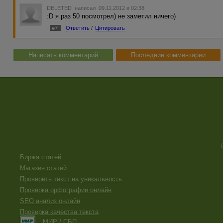
DELETED
написал 09.11.2012 в 02:38
:D я раз 50 посмотрел) не заметил ничего)
#7
Ответить
/
Цитировать
Написать комментарий
Последние комментарии
Биржа статей
Магазин статей
Проверить текст на уникальность
Проверка орфографии онлайн
SEO анализ онлайн
Проверка качества текста
МИР / СБП