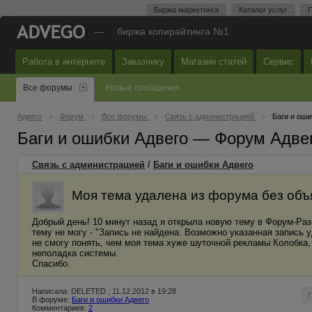
Биржа маркетинга
Каталог услуг
П
—
биржа копирайтинга №1
Работа в интернете
Заказчику
Магазин статей
Сервис
Все форумы
Новые сообщения
Адвего
Форум
Все форумы
Связь с администрацией
Баги и оши
Баги и ошибки Адвего — Форум Адве
Связь с администрацией
/
Баги и ошибки Адвего
Моя тема удалена из форума без об
Добрый день! 10 минут назад я открыла новую тему в Форум-Разн
тему не могу - "Запись не найдена. Возможно указанная запись
не смогу понять, чем моя тема хуже шуточной рекламы Колобка,
неполадка системы.
Спасибо.
Написала: DELETED , 11.12.2012 в 19:28
В форуме:
Баги и ошибки Адвего
Комментариев:
2