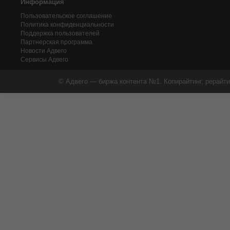
Информация
Пользовательское соглашение
Политика конфиденциальности
Поддержка пользователей
Партнерская программа
Новости Адвего
Сервисы Адвего
© Адвего — биржа контента №1. Копирайтинг, рерайти