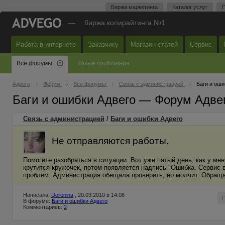
Биржа маркетинга
Каталог услуг
П
—
биржа копирайтинга №1
Работа в интернете
Заказчику
Магазин статей
Сервис
Все форумы
Новые сообщения
Адвего
Форум
Все форумы
Связь с администрацией
Баги и оши
Баги и ошибки Адвего — Форум Адве
Связь с администрацией
/
Баги и ошибки Адвего
Не отправляются работы.
Помогите разобраться в ситуации. Вот уже пятый день, как у ме
крутится кружочек, потом появляется надпись "Ошибка. Сервис 
проблем. Администрация обещала проверить, но молчит. Обращала
Написала:
Doronina
, 20.03.2010 в 14:08
В форуме:
Баги и ошибки Адвего
Комментариев:
2