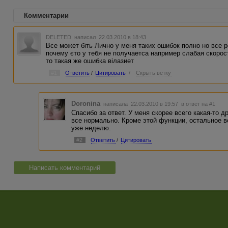
Комментарии
DELETED
написал 22.03.2010 в 18:43
Все может біть Лично у меня таких ошибок полно но все 
почему єто у тебя не получаетса например слабая скорост
то такая же ошибка вілазиет
#1
Ответить
/
Цитировать
/
Скрыть ветку
Doronina
написала 22.03.2010 в 19:57
в ответ на #1
Спасибо за ответ. У меня скорее всего какая-то 
все нормально. Кроме этой функции, остальное в
уже неделю.
#2
Ответить
/
Цитировать
Написать комментарий