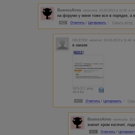
BuenosAires
написала 15.03.2013 в 11:40
в о
на форуме у меня тоже все в порядке, а в
#11
Ответить
/
Цитировать
/
Скрыть ветку
DELETED
написал 15.03.2013 в 11:40
в
в заказе
#13.1
597x317, jpeg
49.8 Kb
#13
Ответить
/
Цитировать
/
Скры
BuenosAires
написала 15.0
значит хром косячит, лад
#15
Ответить
/
Цитироват