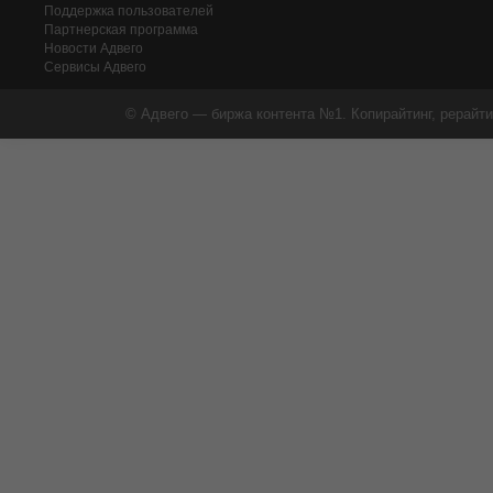
Поддержка пользователей
Партнерская программа
Новости Адвего
Сервисы Адвего
© Адвего — биржа контента №1. Копирайтинг, рерайти