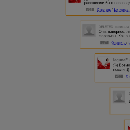
рассказали бы о нововвед
#16
Ответить
/
Цитироват
DELETED
написала 
Они, наверное, л
сюрпризы. Как в к
#17
Ответить
/
lagunaF
:))) Воз
пошли :))
#18
От