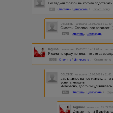
Последней фразой вы кого-то подстебать
#8
Ответить
/
Цитировать
/
Скрыть ветку
DELETED
написала 15.03.2013 в 11:4
Сказать: Спасибо, все работает :-)
#12
Ответить
/
Цитировать
lagunaF
написала 15.03.2013 в 11:40
в ответ н
Я сама не сразу поняла, что это за звездо
#10
Ответить
/
Цитировать
/
Скрыть ветку
DELETED
написала 15.03.2013 в 11:4
а я, главное на нее жамкнула - а
успела увидеть
Интересно, долго бы удивлялась?
#14
Ответить
/
Цитировать
/
Скры
lagunaF
написала 15.03.201
Думаю - нет :) В любом 