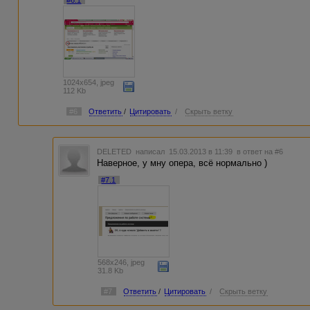
1024x654, jpeg
112 Kb
#6
Ответить
/
Цитировать
/
Скрыть ветку
DELETED
написал 15.03.2013 в 11:39
в ответ на #6
Наверное, у мну опера, всё нормально )
#7.1
568x246, jpeg
31.8 Kb
#7
Ответить
/
Цитировать
/
Скрыть ветку