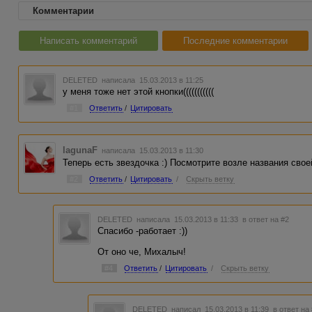
Комментарии
Написать комментарий
Последние комментарии
DELETED
написала 15.03.2013 в 11:25
у меня тоже нет этой кнопки(((((((((((
#1
Ответить
/
Цитировать
lagunaF
написала 15.03.2013 в 11:30
Теперь есть звездочка :) Посмотрите возле названия свое
#2
Ответить
/
Цитировать
/
Скрыть ветку
DELETED
написала 15.03.2013 в 11:33
в ответ на #2
Спасибо -работает :))
От оно че, Михалыч!
#4
Ответить
/
Цитировать
/
Скрыть ветку
DELETED
написал 15.03.2013 в 11:39
в ответ на