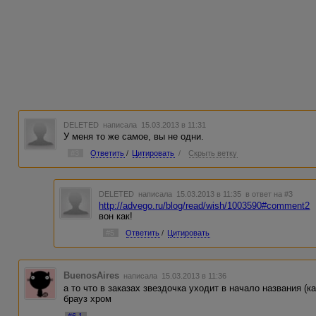
DELETED
написала 15.03.2013 в 11:31
У меня то же самое, вы не одни.
#3
Ответить
/
Цитировать
/
Скрыть ветку
DELETED
написала 15.03.2013 в 11:35
в ответ на #3
http://advego.ru/blog/read/wish/1003590#comment2
вон как!
#5
Ответить
/
Цитировать
BuenosAires
написала 15.03.2013 в 11:36
а то что в заказах звездочка уходит в начало названия (к
брауз хром
#6.1