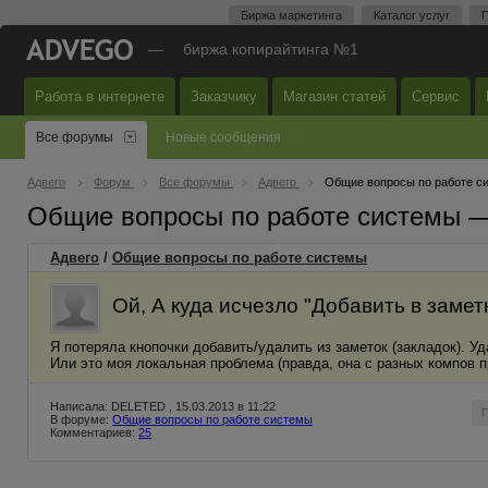
Биржа маркетинга
Каталог услуг
П
—
биржа копирайтинга №1
Работа в интернете
Заказчику
Магазин статей
Сервис
Все форумы
Новые сообщения
Адвего
Форум
Все форумы
Адвего
Общие вопросы по работе с
Общие вопросы по работе системы 
Адвего
/
Общие вопросы по работе системы
Ой, А куда исчезло "Добавить в замет
Я потеряла кнопочки добавить/удалить из заметок (закладок). У
Или это моя локальная проблема (правда, она с разных компов 
Написала: DELETED , 15.03.2013 в 11:22
В форуме:
Общие вопросы по работе системы
Комментариев:
25