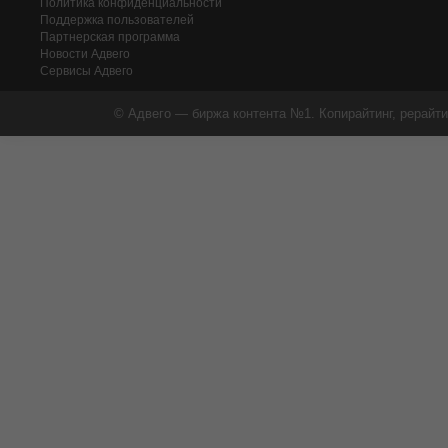
Политика конфиденциальности
Поддержка пользователей
Партнерская программа
Новости Адвего
Сервисы Адвего
© Адвего — биржа контента №1. Копирайтинг, рерайти