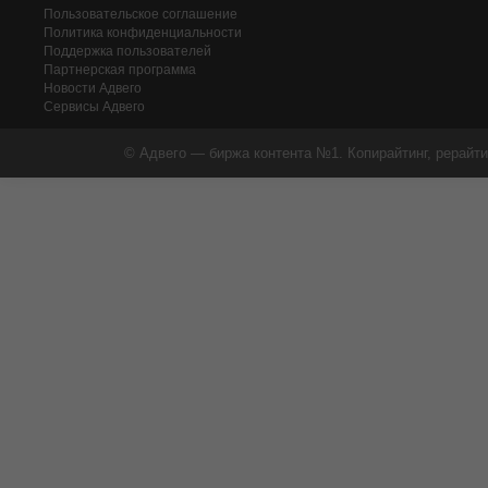
Пользовательское соглашение
Политика конфиденциальности
Поддержка пользователей
Партнерская программа
Новости Адвего
Сервисы Адвего
© Адвего — биржа контента №1. Копирайтинг, рерайти