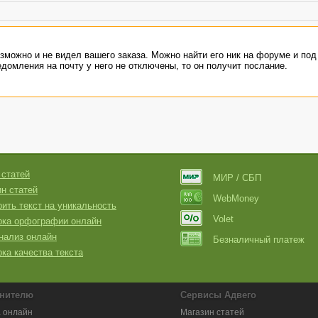
возможно и не видел вашего заказа. Можно найти его ник на форуме и по
едомления на почту у него не отключены, то он получит послание.
 статей
МИР / СБП
н статей
WebMoney
ить текст на уникальность
Volet
рка орфографии онлайн
нализ онлайн
Безналичный платеж
ка качества текста
нителю
Сервисы Адвего
 онлайн
Магазин статей