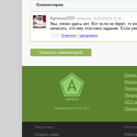
Комментарии
Agnessa1970
написала 15.08.2013 в 22:35
Увы, лички здесь нет. Вот если не берет, то 
написать, что ему отослано задание. Если ув
#1
Ответить
/
Цитировать
Написать комментарий
Биржа
Магази
Провер
Прове
SEO а
биржа контента №1
Провер
Заказчику
Испол
Создать заказ
Работа