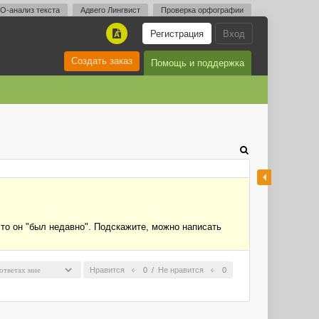
O-анализ текста
Адвего Лингвист
Проверка орфографии
Регистрация
Вход
A
Создать заказ
Помощь и поддержка
что он "был недавно". Подскажите, можно написать
Нравится
0
/
Не нравится
0