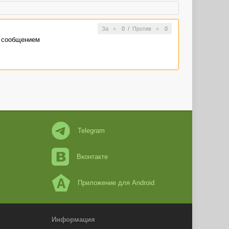
За
0
/
Против
0
д сообщением
Telegram
Вконтакте
Приложение для Android
Информация